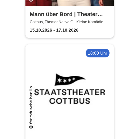
Mann über Bord | Theater
Native C - Kleine Komödie
Cottbus, Theater Native C - Kleine Komödie
Cottbus - Innenhof
Cottbus - Innenhof
15.10.2026 - 17.10.2026
18:00 Uhr