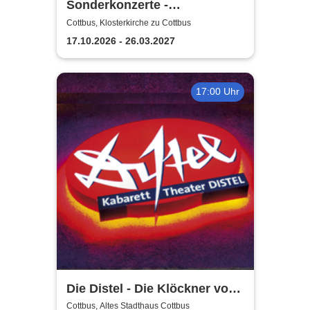
Sonderkonzerte -
Staatstheater Cottbus
Cottbus, Klosterkirche zu Cottbus
17.10.2026 - 26.03.2027
17:00 Uhr
Die Distel - Die Klöckner von
Instagram
Cottbus, Altes Stadthaus Cottbus