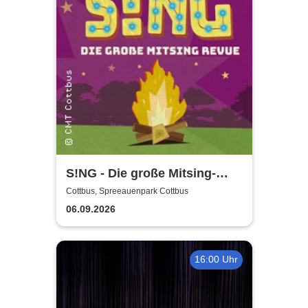
S!NG - Die große Mitsing-
Revue
Cottbus, Spreeauenpark Cottbus
06.09.2026
16:00 Uhr