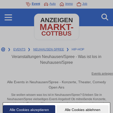
Event
Auto
Immo
Job
ANZEIGEN
MARKT-
COTTBUS
❯
EVENTS
❯
NEUHAUSEN-SPREE
❯
HIP-HOP
Veranstaltungen Neuhausen/Spree - Was ist los in
Neuhausen/Spree
Events anlegen
Alle Events in Neuhausen/Spree - Konzerte, Theater, Comedy
Open Airs
Sie wollen wissen was los ist in Neuhausen/Spree? Erleben Sie in
Neuhausen/Spree vielseitiges Event-Angebot! Ob mitreißende Konzerte,
inspirierende Theateraufführungen oder aufregende Veranstaltungen in
Neuhausen/Spree – hier finden alles im Überblick und Tickets.
Alle Cookies akzeptieren
Alle Cookies ablehnen