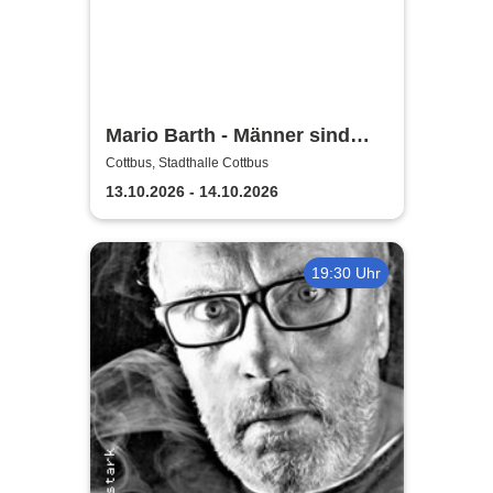
Mario Barth - Männer sind
nichts ohne die Frauen
Cottbus, Stadthalle Cottbus
13.10.2026 - 14.10.2026
19:30 Uhr