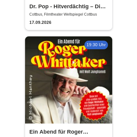
Dr. Pop - Hitverdächtig – Die
Musik-Comedy-Stand-up-
Cottbus, Filmtheater Weltspiegel Cottbus
Show! - (ständig aktualisiert)
17.09.2026
19:30 Uhr
Ein Abend für Roger