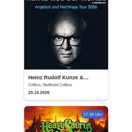
Heinz Rudolf Kunze &
Verstärkung - Angebot und
Cottbus, Stadthalle Cottbus
Nachfrage Tour
25.10.2026
17:30 Uhr