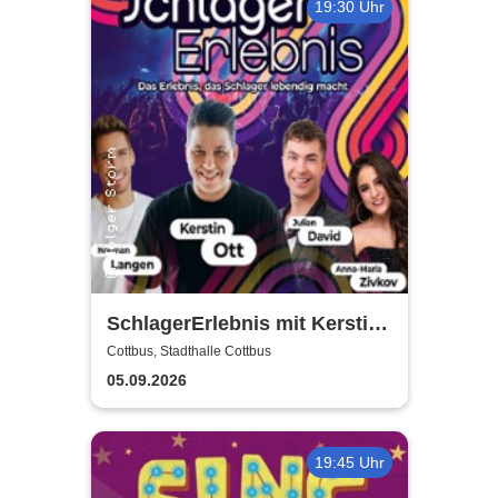
19:30 Uhr
SchlagerErlebnis mit Kerstin
Ott u.v.a. - Kerstin Ott,
Cottbus, Stadthalle Cottbus
Norman Langen, Julian David
05.09.2026
19:45 Uhr