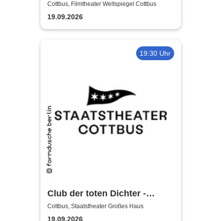
Whittaker - Die Bühnenshow
Cottbus, Filmtheater Weltspiegel Cottbus
mit allen seinen großen Hits
19.09.2026
19:30 Uhr
Club der toten Dichter -
Staatstheater Cottbus
Cottbus, Staatstheater Großes Haus
19.09.2026