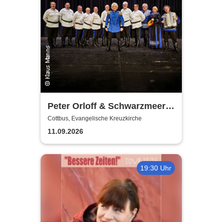
Peter Orloff & Schwarzmeer
Kosaken-Chor - Das
Cottbus, Evangelische Kreuzkirche
Wolgalied
11.09.2026
19:30 Uhr