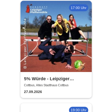
17:00 Uhr
5% Würde - Leipziger
Pfeffermühle
Cottbus, Altes Stadthaus Cottbus
27.09.2026
19:00 Uhr