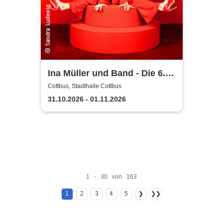
Ina Müller und Band - Die 6.0
Tour
Cottbus, Stadthalle Cottbus
31.10.2026 - 01.11.2026
1 - 30 von 163
1
2
3
4
5
❯
❯❯