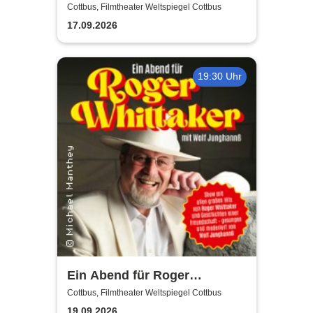
Musik-Comedy-Stand-up-
Cottbus, Filmtheater Weltspiegel Cottbus
Show! - (ständig aktualisiert)
17.09.2026
19:30 Uhr
Ein Abend für Roger
Whittaker - Die Bühnenshow
Cottbus, Filmtheater Weltspiegel Cottbus
mit allen seinen großen Hits
19.09.2026