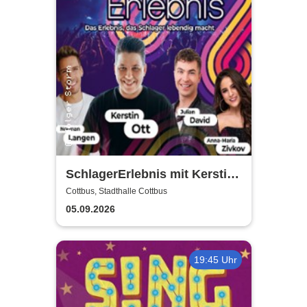
SchlagerErlebnis mit Kerstin
Ott u.v.a. - Kerstin Ott,
Cottbus, Stadthalle Cottbus
Norman Langen, Julian David
05.09.2026
19:45 Uhr