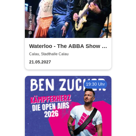
Waterloo - The ABBA Show -
A Tribute to ABBA with 4
Calau, Stadthalle Calau
Swedes
21.05.2027
19:30 Uhr