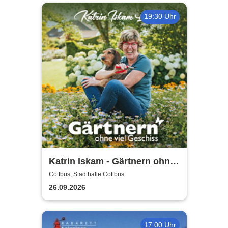
19:30 Uhr
Katrin Iskam - Gärtnern ohne
viel Geschiss
Cottbus, Stadthalle Cottbus
26.09.2026
17:00 Uhr