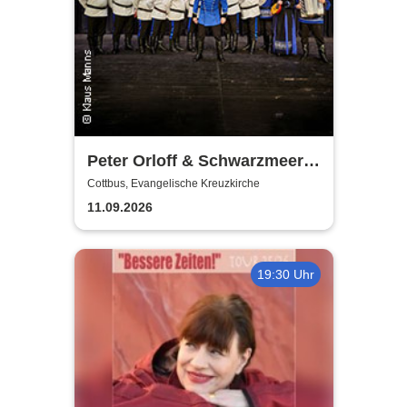
Peter Orloff & Schwarzmeer
Kosaken-Chor - Das
Cottbus, Evangelische Kreuzkirche
Wolgalied
11.09.2026
19:30 Uhr