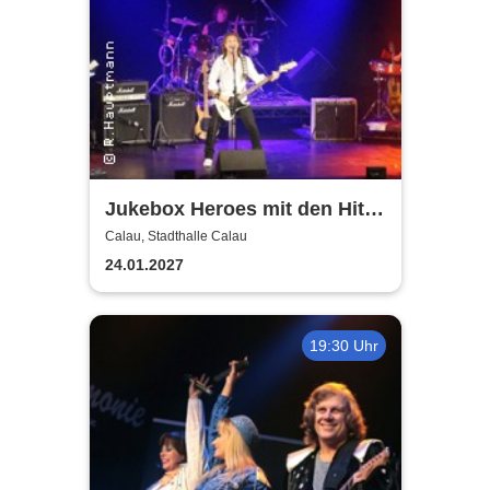
Jukebox Heroes mit den Hits
von Sweet, Slade u.v.a. - 2027
Calau, Stadthalle Calau
24.01.2027
19:30 Uhr