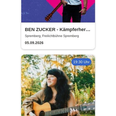
BEN ZUCKER - Kämpferherz -
Die Open Airs 2026
Spremberg, Freilichtbühne Spremberg
05.09.2026
19:30 Uhr