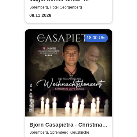
WUNDERWELT DER TRÄUME
Spremberg, Hotel Georgenberg
| Florian Poldrack
06.11.2026
Zauberkunst
18:00 Uhr
Björn Casapietra - Christmas
Love Songs
Spremberg, Spremberg Kreuzkirche