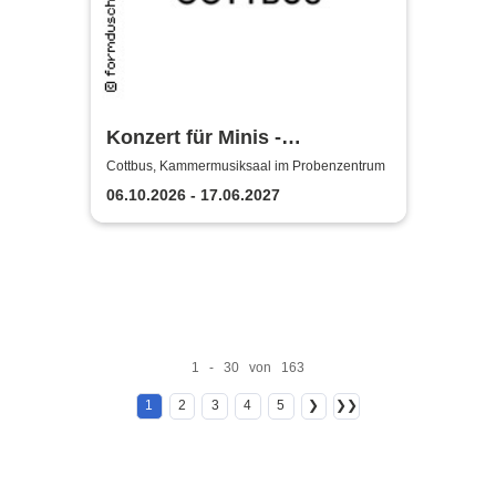
Konzert für Minis -
Staatstheater Cottbus
Cottbus, Kammermusiksaal im Probenzentrum
06.10.2026 - 17.06.2027
1 - 30 von 163
1
2
3
4
5
❯
❯❯