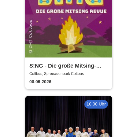
S!NG - Die große Mitsing-
Revue
Cottbus, Spreeauenpark Cottbus
06.09.2026
16:00 Uhr