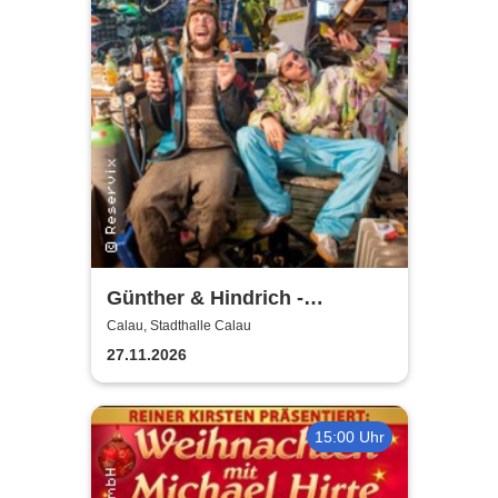
Günther & Hindrich -
SIMPLYunkloar
Calau, Stadthalle Calau
27.11.2026
15:00 Uhr