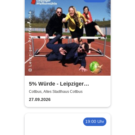
5% Würde - Leipziger
Pfeffermühle
Cottbus, Altes Stadthaus Cottbus
27.09.2026
19:00 Uhr