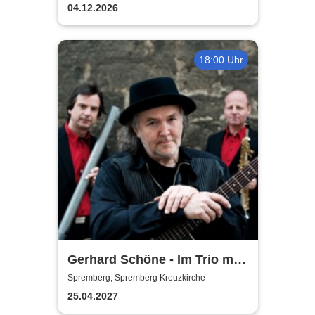
04.12.2026
18:00 Uhr
Gerhard Schöne - Im Trio mit
Orgel & Sax: Ich öffne die Tür
Spremberg, Spremberg Kreuzkirche
weit am Abend
25.04.2027