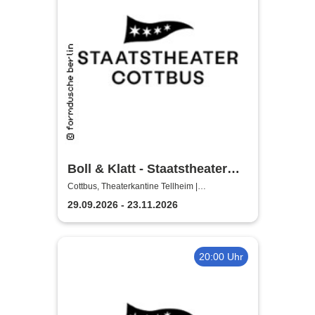
Boll & Klatt - Staatstheater
Cottbus
Cottbus, Theaterkantine Tellheim |
Staatstheater Cottbus
29.09.2026 - 23.11.2026
20:00 Uhr