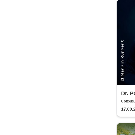
Dr. P
Musi
Cottbus,
Show!
17.09.