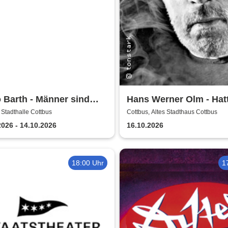
 Barth - Männer sind
Hans Werner Olm - Hat
s ohne die Frauen
 Stadthalle Cottbus
Cottbus, Altes Stadthaus Cottbus
2026 - 14.10.2026
16.10.2026
18:00 Uhr
1