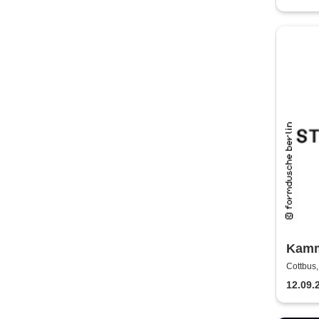
Kamm
Staat
Cottbus
12.09.