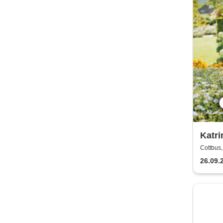
Katri
viel 
Cottbus,
26.09.