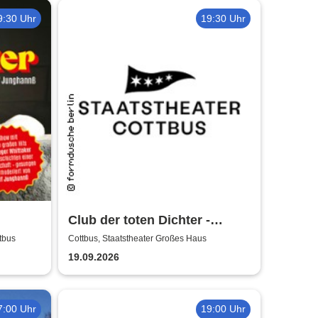
9:30 Uhr
19:30 Uhr
Club der toten Dichter -
nshow
Staatstheater Cottbus
tbus
Cottbus, Staatstheater Großes Haus
 Hits
19.09.2026
7:00 Uhr
19:00 Uhr