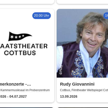
20:00 Uhr
1
erkonzerte -
Rudy Giovannini
stheater Cottbus
, Kammermusiksaal im Probenzentrum
Cottbus, Filmtheater Weltspiegel Cot
2026 - 04.07.2027
13.09.2026