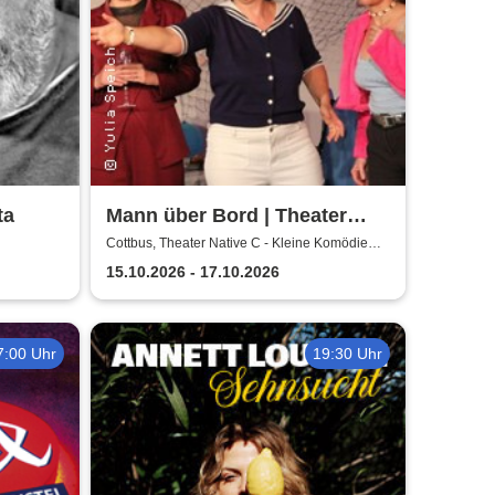
ta
Mann über Bord | Theater
Native C - Kleine Komödie
Cottbus, Theater Native C - Kleine Komödie
Cottbus - Innenhof
Cottbus - Innenhof
15.10.2026 - 17.10.2026
7:00 Uhr
19:30 Uhr