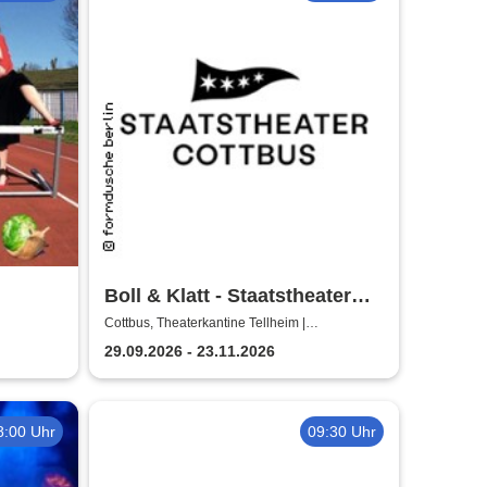
Boll & Klatt - Staatstheater
Cottbus
Cottbus, Theaterkantine Tellheim |
Staatstheater Cottbus
29.09.2026 - 23.11.2026
8:00 Uhr
09:30 Uhr