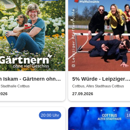
n Iskam - Gärtnern ohne
5% Würde - Leipziger
Geschiss
Pfeffermühle
 Stadthalle Cottbus
Cottbus, Altes Stadthaus Cottbus
2026
27.09.2026
20:00 Uhr
1