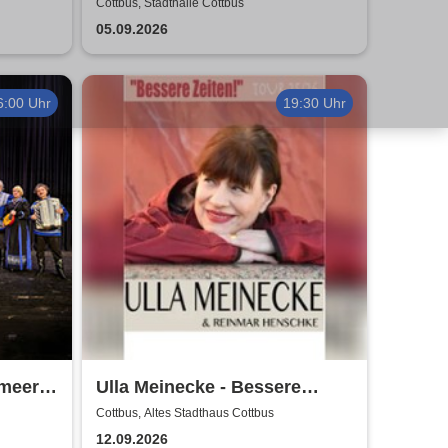
Ott u.v.a. - Kerstin Ott,
Cottbus, Stadthalle Cottbus
Norman Langen, Julian David
05.09.2026
6:00 Uhr
19:30 Uhr
zmeer
Ulla Meinecke - Bessere
Zeiten Tour
Cottbus, Altes Stadthaus Cottbus
12.09.2026