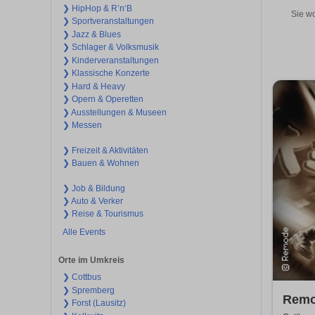
❯ HipHop & R’n‘B
Sie wo
❯ Sportveranstaltungen
❯ Jazz & Blues
❯ Schlager & Volksmusik
❯ Kinderveranstaltungen
❯ Klassische Konzerte
❯ Hard & Heavy
❯ Opern & Operetten
❯ Ausstellungen & Museen
❯ Messen
❯ Freizeit & Aktivitäten
❯ Bauen & Wohnen
❯ Job & Bildung
❯ Auto & Verker
❯ Reise & Tourismus
Alle Events
Orte im Umkreis
❯ Cottbus
❯ Spremberg
Remo
❯ Forst (Lausitz)