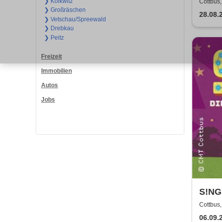
Depe
❯ Kolkwitz
Cottbus
❯ Großräschen
28.08.
❯ Vetschau/Spreewald
❯ Drebkau
❯ Peitz
Freizeit
Immobilien
Autos
Jobs
S!NG 
Revu
Cottbus
06.09.