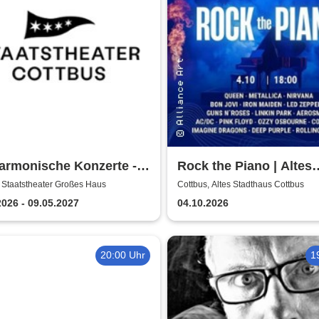
armonische Konzerte -
Rock the Piano | Altes
stheater Cottbus
Stadthaus Cottbus
 Staatstheater Großes Haus
Cottbus, Altes Stadthaus Cottbus
2026 - 09.05.2027
04.10.2026
20:00 Uhr
1