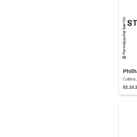
Philh
Staat
Cottbus,
02.10.