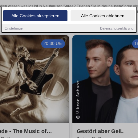
llen wissen was los ist in Neuhausen/Spree? Erleben Sie in Neuhausen/Spree viel
Theateraufführungen oder aufregende Veranstaltungen in Neuhausen/Spre
Alle Cookies akzeptieren
Alle Cookies ablehnen
Einstellungen
Datenschutzerklärung
20:30 Uhr
1
de - The Music of
Gestört aber GeiL