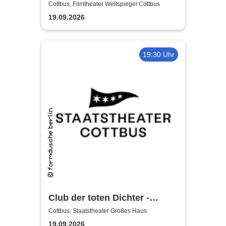
Whittaker - Die Bühnenshow
Cottbus, Filmtheater Weltspiegel Cottbus
mit allen seinen großen Hits
19.09.2026
19:30 Uhr
Club der toten Dichter -
Staatstheater Cottbus
Cottbus, Staatstheater Großes Haus
19.09.2026