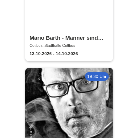
Mario Barth - Männer sind
nichts ohne die Frauen
Cottbus, Stadthalle Cottbus
13.10.2026 - 14.10.2026
19:30 Uhr