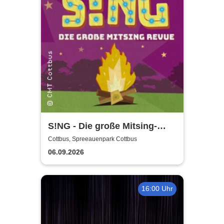
S!NG - Die große Mitsing-
Revue
Cottbus, Spreeauenpark Cottbus
06.09.2026
16:00 Uhr