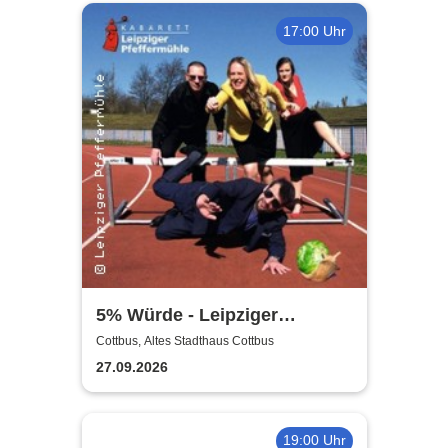
17:00 Uhr
5% Würde - Leipziger
Pfeffermühle
Cottbus, Altes Stadthaus Cottbus
27.09.2026
19:00 Uhr