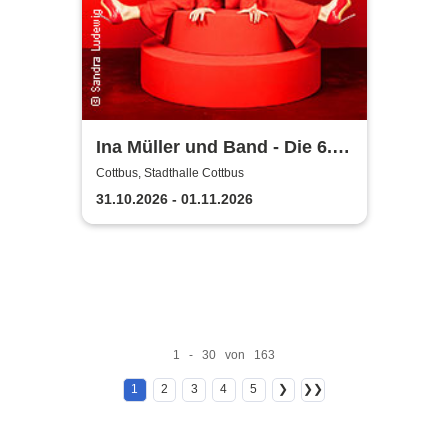
Ina Müller und Band - Die 6.0
Tour
Cottbus, Stadthalle Cottbus
31.10.2026 - 01.11.2026
1 - 30 von 163
1
2
3
4
5
❯
❯❯