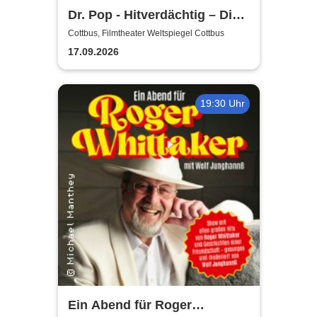
Dr. Pop - Hitverdächtig – Die
Musik-Comedy-Stand-up-
Cottbus, Filmtheater Weltspiegel Cottbus
Show! - (ständig aktualisiert)
17.09.2026
19:30 Uhr
Ein Abend für Roger