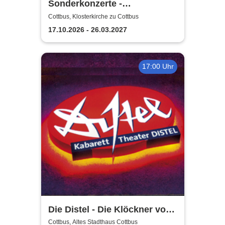
Sonderkonzerte -
Staatstheater Cottbus
Cottbus, Klosterkirche zu Cottbus
17.10.2026 - 26.03.2027
17:00 Uhr
Die Distel - Die Klöckner von
Instagram
Cottbus, Altes Stadthaus Cottbus