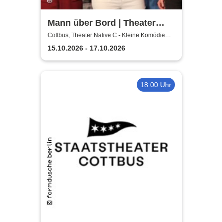
Mann über Bord | Theater
Native C - Kleine Komödie
Cottbus, Theater Native C - Kleine Komödie
Cottbus - Innenhof
Cottbus - Innenhof
15.10.2026 - 17.10.2026
18:00 Uhr