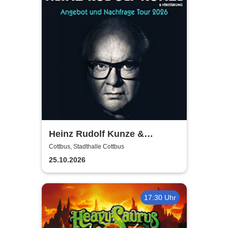
Heinz Rudolf Kunze &
Verstärkung - Angebot und
Cottbus, Stadthalle Cottbus
Nachfrage Tour
25.10.2026
17:30 Uhr