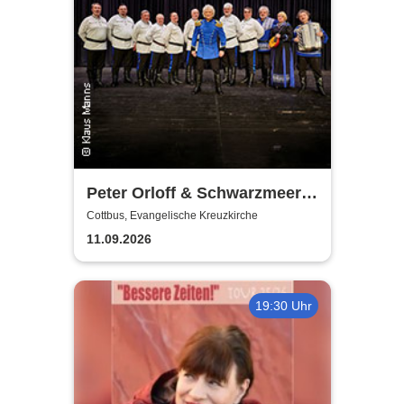
Peter Orloff & Schwarzmeer
Kosaken-Chor - Das
Cottbus, Evangelische Kreuzkirche
Wolgalied
11.09.2026
19:30 Uhr