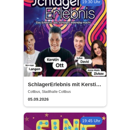
19:30 Uhr
SchlagerErlebnis mit Kerstin
Ott u.v.a. - Kerstin Ott,
Cottbus, Stadthalle Cottbus
Norman Langen, Julian David
05.09.2026
19:45 Uhr