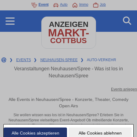
Event
Auto
Immo
Job
ANZEIGEN
MARKT-
COTTBUS
❯
EVENTS
❯
NEUHAUSEN-SPREE
❯
AUTO-VERKEHR
Veranstaltungen Neuhausen/Spree - Was ist los in
Neuhausen/Spree
Events anlegen
Alle Events in Neuhausen/Spree - Konzerte, Theater, Comedy
Open Airs
Sie wollen wissen was los ist in Neuhausen/Spree? Erleben Sie in
Neuhausen/Spree vielseitiges Event-Angebot! Ob mitreißende Konzerte,
inspirierende Theateraufführungen oder aufregende Veranstaltungen in
Neuhausen/Spree – hier finden alles im Überblick und Tickets.
Alle Cookies akzeptieren
Alle Cookies ablehnen