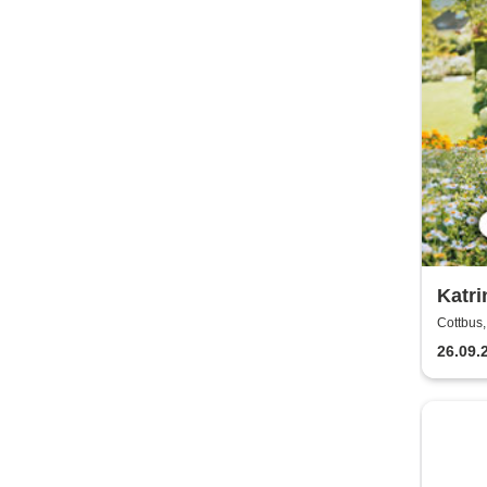
Katri
viel 
Cottbus,
26.09.