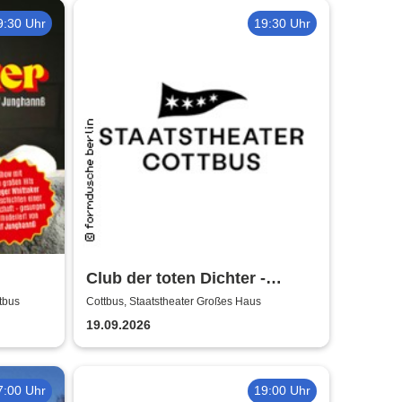
9:30 Uhr
19:30 Uhr
Club der toten Dichter -
nshow
Staatstheater Cottbus
tbus
Cottbus, Staatstheater Großes Haus
 Hits
19.09.2026
7:00 Uhr
19:00 Uhr