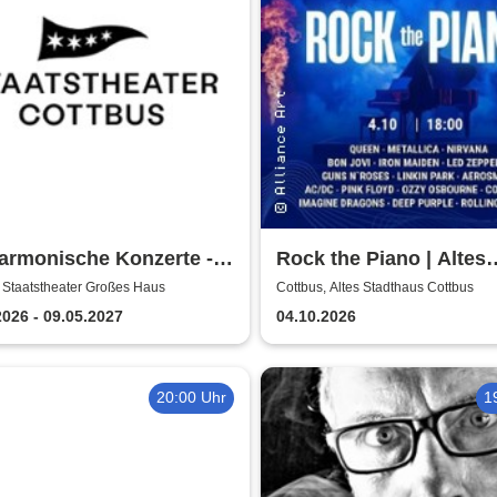
armonische Konzerte -
Rock the Piano | Altes
stheater Cottbus
Stadthaus Cottbus
 Staatstheater Großes Haus
Cottbus, Altes Stadthaus Cottbus
2026 - 09.05.2027
04.10.2026
20:00 Uhr
1