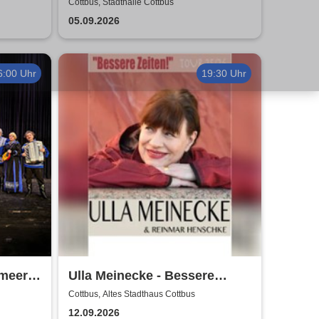
Ott u.v.a. - Kerstin Ott,
Cottbus, Stadthalle Cottbus
Norman Langen, Julian David
05.09.2026
6:00 Uhr
19:30 Uhr
zmeer
Ulla Meinecke - Bessere
Zeiten Tour
Cottbus, Altes Stadthaus Cottbus
12.09.2026