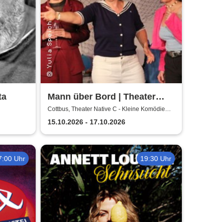
ta
Mann über Bord | Theater
Native C - Kleine Komödie
Cottbus, Theater Native C - Kleine Komödie
Cottbus - Innenhof
Cottbus - Innenhof
15.10.2026 - 17.10.2026
7:00 Uhr
19:30 Uhr