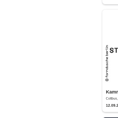
Kamm
Staat
Cottbus
12.09.