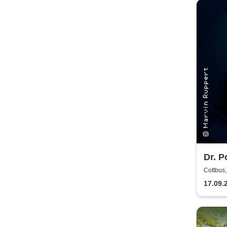
Dr. P
Musi
Cottbus,
Show!
17.09.