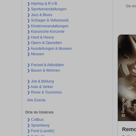
❯ HipHop & R’n‘B
Sie wo
❯ Sportveranstaltungen
❯ Jazz & Blues
❯ Schlager & Volksmusik
❯ Kinderveranstaltungen
❯ Klassische Konzerte
❯ Hard & Heavy
❯ Opern & Operetten
❯ Ausstellungen & Museen
❯ Messen
❯ Freizeit & Aktivitäten
❯ Bauen & Wohnen
❯ Job & Bildung
❯ Auto & Verker
❯ Reise & Tourismus
Alle Events
Orte im Umkreis
❯ Cottbus
❯ Spremberg
Remo
❯ Forst (Lausitz)