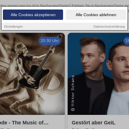
llen wissen was los ist in Neuhausen/Spree? Erleben Sie in Neuhausen/Spree viel
Theateraufführungen oder aufregende Veranstaltungen in Neuhausen/Spre
Alle Cookies akzeptieren
Alle Cookies ablehnen
Einstellungen
Datenschutzerklärung
20:30 Uhr
1
de - The Music of
Gestört aber GeiL