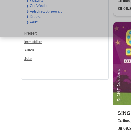
Depe
❯ Kolkwitz
Cottbus
❯ Großräschen
28.08.
❯ Vetschau/Spreewald
❯ Drebkau
❯ Peitz
Freizeit
Immobilien
Autos
Jobs
S!NG 
Revu
Cottbus
06.09.