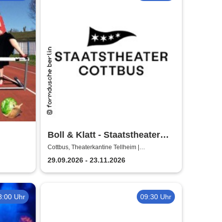
Boll & Klatt - Staatstheater
Cottbus
Cottbus, Theaterkantine Tellheim |
Staatstheater Cottbus
29.09.2026 - 23.11.2026
8:00 Uhr
09:30 Uhr