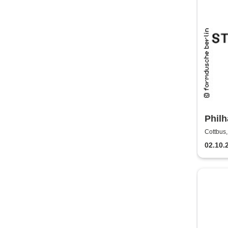
Philh
Staat
Cottbus,
02.10.