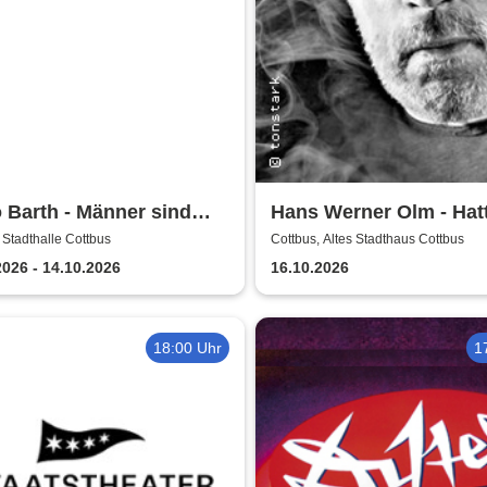
 Barth - Männer sind
Hans Werner Olm - Hat
s ohne die Frauen
 Stadthalle Cottbus
Cottbus, Altes Stadthaus Cottbus
2026 - 14.10.2026
16.10.2026
18:00 Uhr
1