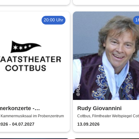
20:00 Uhr
1
erkonzerte -
Rudy Giovannini
stheater Cottbus
, Kammermusiksaal im Probenzentrum
Cottbus, Filmtheater Weltspiegel Cot
2026 - 04.07.2027
13.09.2026