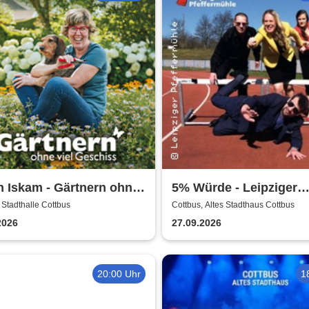
n Iskam - Gärtnern ohne
5% Würde - Leipziger
Geschiss
Pfeffermühle
 Stadthalle Cottbus
Cottbus, Altes Stadthaus Cottbus
2026
27.09.2026
20:00 Uhr
1