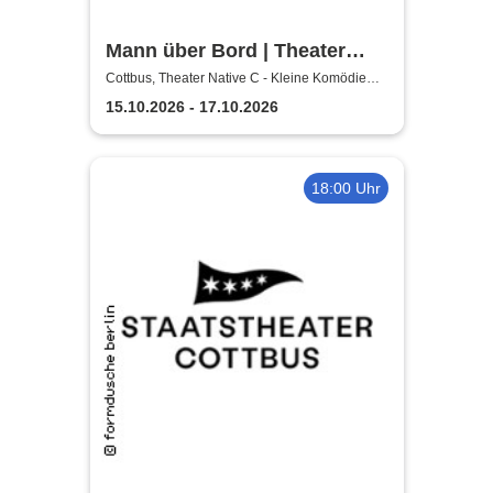
Mann über Bord | Theater
Native C - Kleine Komödie
Cottbus, Theater Native C - Kleine Komödie
Cottbus - Innenhof
Cottbus - Innenhof
15.10.2026 - 17.10.2026
18:00 Uhr