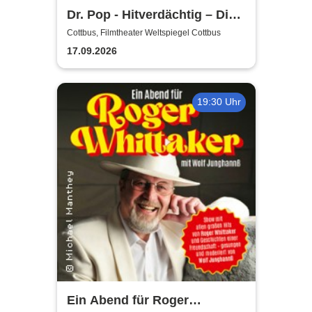
Dr. Pop - Hitverdächtig – Die
Musik-Comedy-Stand-up-
Cottbus, Filmtheater Weltspiegel Cottbus
Show! - (ständig aktualisiert)
17.09.2026
19:30 Uhr
Ein Abend für Roger