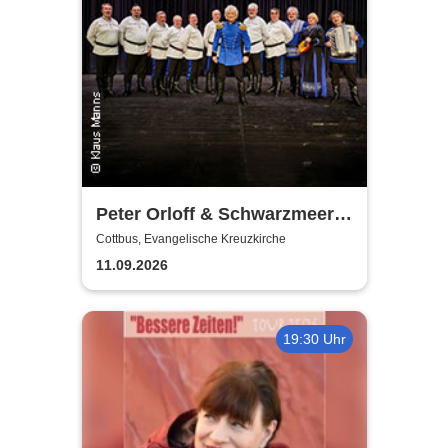
Peter Orloff & Schwarzmeer
Kosaken-Chor - Das
Cottbus, Evangelische Kreuzkirche
Wolgalied
11.09.2026
19:30 Uhr