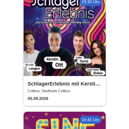
19:30 Uhr
SchlagerErlebnis mit Kerstin
Ott u.v.a. - Kerstin Ott,
Cottbus, Stadthalle Cottbus
Norman Langen, Julian David
05.09.2026
19:45 Uhr