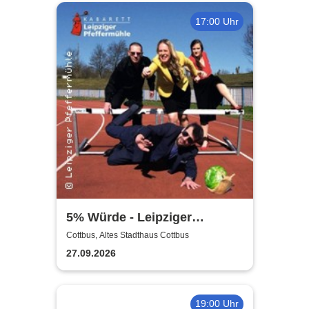
17:00 Uhr
5% Würde - Leipziger
Pfeffermühle
Cottbus, Altes Stadthaus Cottbus
27.09.2026
19:00 Uhr