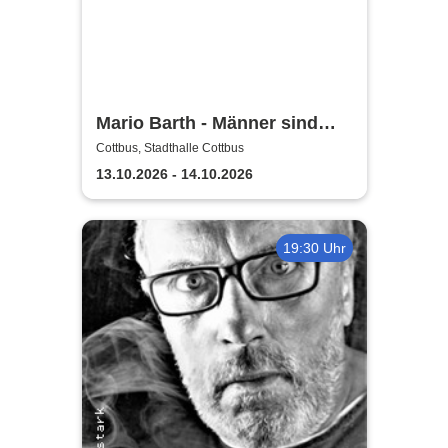
Mario Barth - Männer sind
nichts ohne die Frauen
Cottbus, Stadthalle Cottbus
13.10.2026 - 14.10.2026
19:30 Uhr