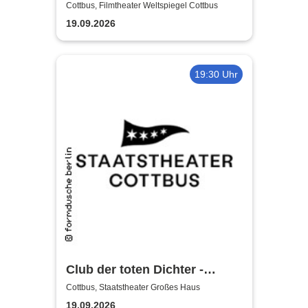
Whittaker - Die Bühnenshow
Cottbus, Filmtheater Weltspiegel Cottbus
mit allen seinen großen Hits
19.09.2026
19:30 Uhr
Club der toten Dichter -
Staatstheater Cottbus
Cottbus, Staatstheater Großes Haus
19.09.2026