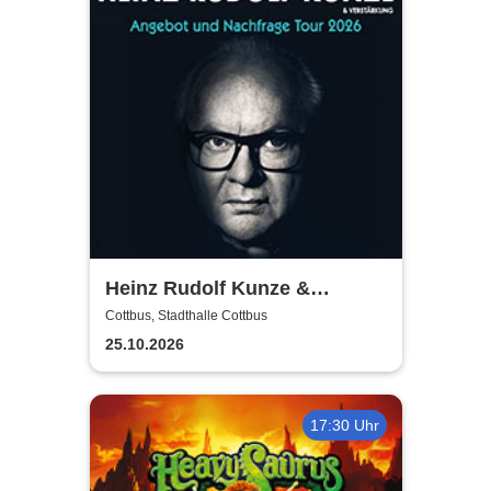
Heinz Rudolf Kunze &
Verstärkung - Angebot und
Cottbus, Stadthalle Cottbus
Nachfrage Tour
25.10.2026
17:30 Uhr