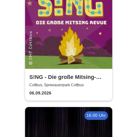
S!NG - Die große Mitsing-
Revue
Cottbus, Spreeauenpark Cottbus
06.09.2026
16:00 Uhr