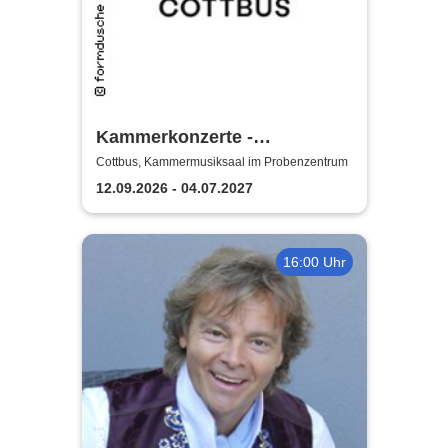
Kammerkonzerte -
Staatstheater Cottbus
Cottbus, Kammermusiksaal im Probenzentrum
12.09.2026 - 04.07.2027
16:00 Uhr