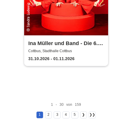
Ina Müller und Band - Die 6.0
Tour
Cottbus, Stadthalle Cottbus
31.10.2026 - 01.11.2026
1 - 30 von 159
1
2
3
4
5
❯
❯❯