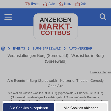
Event
Auto
Immo
Job
ANZEIGEN
MARKT-
COTTBUS
❯
EVENTS
❯
BURG-SPREEWALD
❯
AUTO-VERKEHR
Veranstaltungen Burg (Spreewald) - Was ist los in Burg
(Spreewald)
Events anlegen
Alle Events in Burg (Spreewald) - Konzerte, Theater, Comedy
Open Airs
Sie wollen wissen was los ist in Burg (Spreewald)? Erleben Sie in Burg
(Spreewald) vielseitiges Event-Angebot! Ob mitreißende Konzerte,
inspirierende Theateraufführungen oder aufregende Veranstaltungen in Burg
(Spreewald) – hier finden alles im Überblick und Tickets.
Alle Cookies akzeptieren
Alle Cookies ablehnen