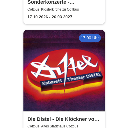
Sonderkonzerte -
Staatstheater Cottbus
Cottbus, Klosterkirche zu Cottbus
17.10.2026 - 26.03.2027
17:00 Uhr
Die Distel - Die Klöckner von
Instagram
Cottbus, Altes Stadthaus Cottbus