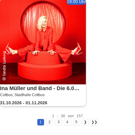
19:00 Uhr
Ina Müller und Band - Die 6.0
Cottbus, Stadthalle Cottbus
Tour
31.10.2026 - 01.11.2026
1 - 30 von 157
1
2
3
4
5
❯
❯❯