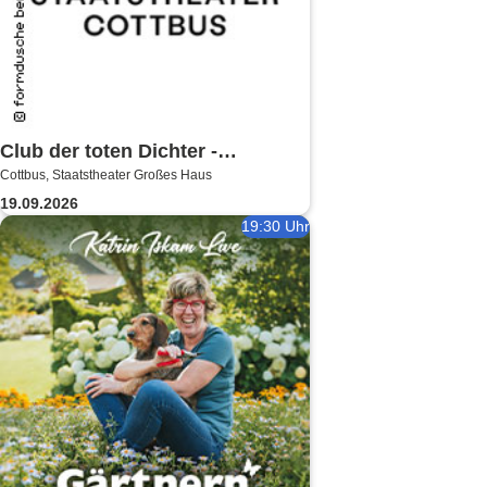
Club der toten Dichter -
Cottbus, Staatstheater Großes Haus
Staatstheater Cottbus
19.09.2026
19:30 Uhr