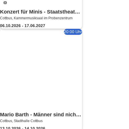
Konzert für Minis - Staatstheater
Cottbus, Kammermusiksaal im Probenzentrum
Cottbus
06.10.2026 - 17.06.2027
20:00 Uhr
Mario Barth - Männer sind nichts
Cottbus, Stadthalle Cottbus
ohne die Frauen
13.10.2026 - 14.10.2026