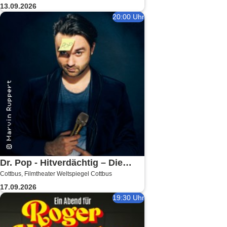
13.09.2026
20:00 Uhr
Dr. Pop - Hitverdächtig – Die
Cottbus, Filmtheater Weltspiegel Cottbus
Musik-Comedy-Stand-up-Show! -
17.09.2026
(ständig aktualisiert)
19:30 Uhr