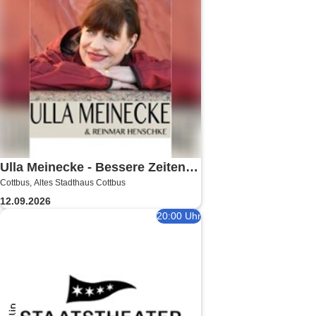
Ulla Meinecke - Bessere Zeiten
Cottbus, Altes Stadthaus Cottbus
Tour
12.09.2026
20:00 Uhr