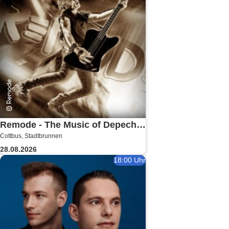
Remode - The Music of Depeche
Cottbus, Stadtbrunnen
Mode
28.08.2026
18:00 Uhr