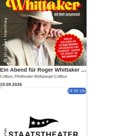
Ein Abend für Roger Whittaker -
Cottbus, Filmtheater Weltspiegel Cottbus
Die Bühnenshow mit allen
19.09.2026
seinen großen Hits
19:30 Uhr