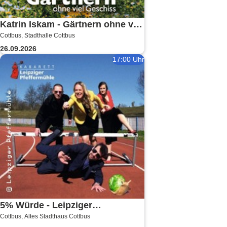
Katrin Iskam - Gärtnern ohne viel
Cottbus, Stadthalle Cottbus
Geschiss
26.09.2026
17:00 Uhr
5% Würde - Leipziger
Cottbus, Altes Stadthaus Cottbus
Pfeffermühle