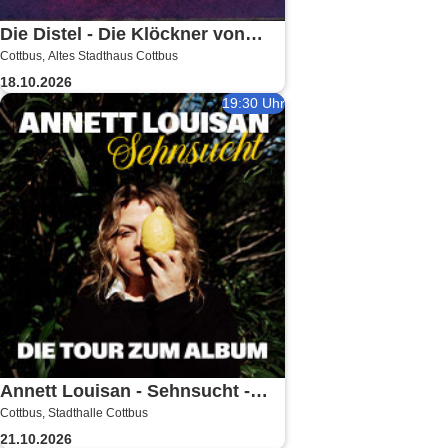
Die Distel - Die Klöckner von
Cottbus, Altes Stadthaus Cottbus
Instagram
18.10.2026
19:30 Uhr
Annett Louisan - Sehnsucht -
Cottbus, Stadthalle Cottbus
Live 2026
21.10.2026