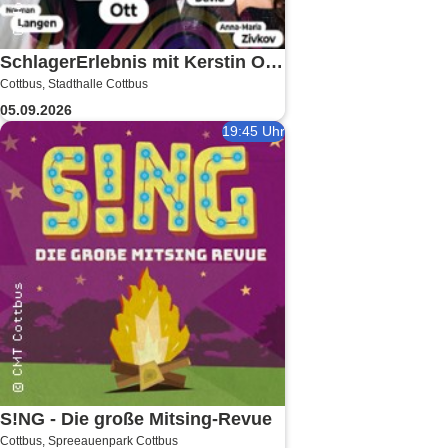
SchlagerErlebnis mit Kerstin Ott
Cottbus, Stadthalle Cottbus
u.v.a. - Kerstin Ott, Norman
05.09.2026
Langen, Julian David
19:45 Uhr
S!NG - Die große Mitsing-Revue
Cottbus, Spreeauenpark Cottbus