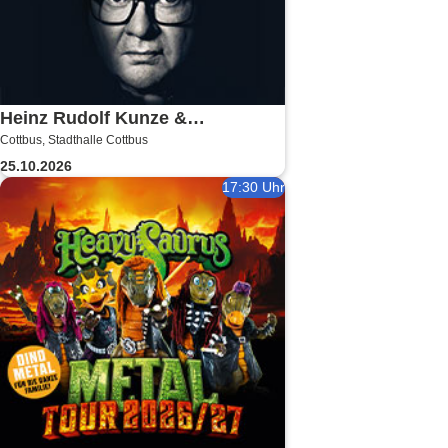
Heinz Rudolf Kunze &
Cottbus, Stadthalle Cottbus
Verstärkung - Angebot und
25.10.2026
Nachfrage Tour
17:30 Uhr