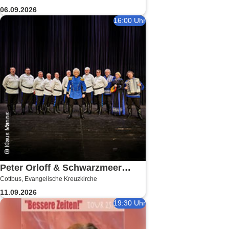
06.09.2026
16:00 Uhr
Peter Orloff & Schwarzmeer
Cottbus, Evangelische Kreuzkirche
Kosaken-Chor - Das Wolgalied
11.09.2026
19:30 Uhr