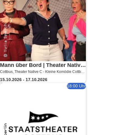
Mann über Bord | Theater Native
Cottbus, Theater Native C - Kleine Komödie Cottbus
C - Kleine Komödie Cottbus -
- Innenhof
15.10.2026 - 17.10.2026
Innenhof
18:00 Uhr