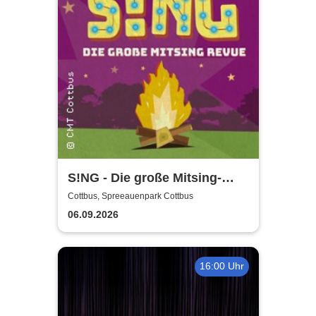
S!NG - Die große Mitsing-
Revue
Cottbus, Spreeauenpark Cottbus
06.09.2026
16:00 Uhr