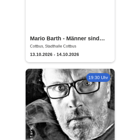
Mario Barth - Männer sind
nichts ohne die Frauen
Cottbus, Stadthalle Cottbus
13.10.2026 - 14.10.2026
19:30 Uhr