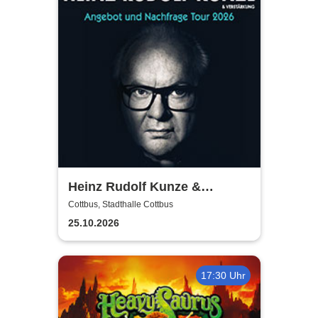
Heinz Rudolf Kunze &
Verstärkung - Angebot und
Cottbus, Stadthalle Cottbus
Nachfrage Tour
25.10.2026
17:30 Uhr