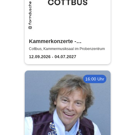
Kammerkonzerte -
Staatstheater Cottbus
Cottbus, Kammermusiksaal im Probenzentrum
12.09.2026 - 04.07.2027
16:00 Uhr