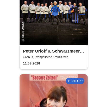
Peter Orloff & Schwarzmeer
Kosaken-Chor - Das
Cottbus, Evangelische Kreuzkirche
Wolgalied
11.09.2026
19:30 Uhr