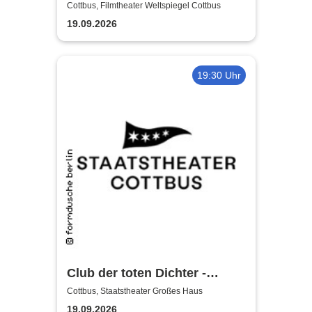
Whittaker - Die Bühnenshow
Cottbus, Filmtheater Weltspiegel Cottbus
mit allen seinen großen Hits
19.09.2026
19:30 Uhr
Club der toten Dichter -
Staatstheater Cottbus
Cottbus, Staatstheater Großes Haus
19.09.2026