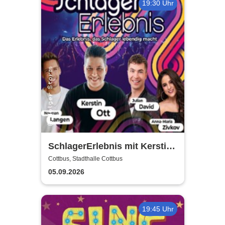
19:30 Uhr
SchlagerErlebnis mit Kerstin
Ott u.v.a. - Kerstin Ott,
Cottbus, Stadthalle Cottbus
Norman Langen, Julian David
05.09.2026
19:45 Uhr