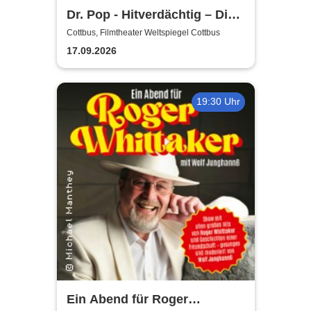
Dr. Pop - Hitverdächtig – Die
Musik-Comedy-Stand-up-
Cottbus, Filmtheater Weltspiegel Cottbus
Show! - (ständig aktualisiert)
17.09.2026
19:30 Uhr
Ein Abend für Roger