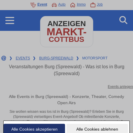
Event
Auto
Immo
Job
ANZEIGEN
MARKT-
COTTBUS
❯
EVENTS
❯
BURG-SPREEWALD
❯
MOTORSPORT
Veranstaltungen Burg (Spreewald) - Was ist los in Burg
(Spreewald)
Events anlegen
Alle Events in Burg (Spreewald) - Konzerte, Theater, Comedy
Open Airs
Sie wollen wissen was los ist in Burg (Spreewald)? Erleben Sie in Burg
(Spreewald) vielseitiges Event-Angebot! Ob mitreißende Konzerte,
inspirierende Theateraufführungen oder aufregende Veranstaltungen in Burg
(Spreewald) – hier finden alles im Überblick und Tickets.
Alle Cookies akzeptieren
Alle Cookies ablehnen