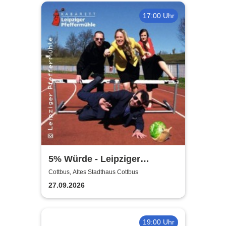
17:00 Uhr
5% Würde - Leipziger
Pfeffermühle
Cottbus, Altes Stadthaus Cottbus
27.09.2026
19:00 Uhr