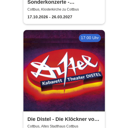
Sonderkonzerte -
Staatstheater Cottbus
Cottbus, Klosterkirche zu Cottbus
17.10.2026 - 26.03.2027
17:00 Uhr
Die Distel - Die Klöckner von
Instagram
Cottbus, Altes Stadthaus Cottbus