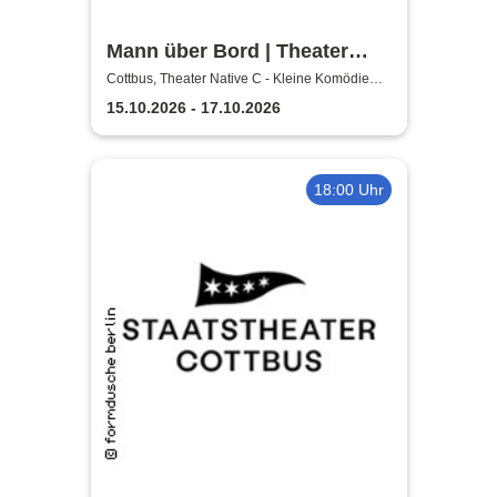
Mann über Bord | Theater
Native C - Kleine Komödie
Cottbus, Theater Native C - Kleine Komödie
Cottbus - Innenhof
Cottbus - Innenhof
15.10.2026 - 17.10.2026
18:00 Uhr