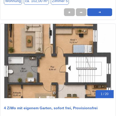
Wohnung
ca. 102,00 m²
Zimmer 5
★
➦
➜
1 / 20
4 ZiWo mit eigenem Garten, sofort frei, Provisionsfrei