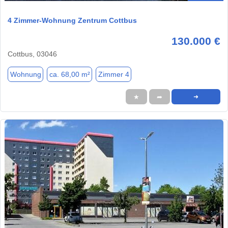
4 Zimmer-Wohnung Zentrum Cottbus
130.000 €
Cottbus, 03046
Wohnung
ca. 68,00 m²
Zimmer 4
★
➦
➜