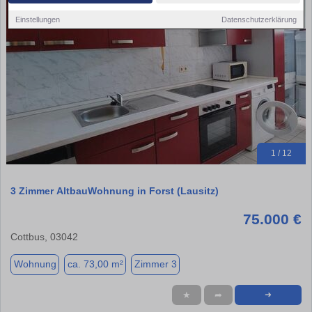
Einstellungen
Datenschutzerklärung
1 / 12
3 Zimmer AltbauWohnung in Forst (Lausitz)
75.000 €
Cottbus, 03042
Wohnung
ca. 73,00 m²
Zimmer 3
★
➦
➜