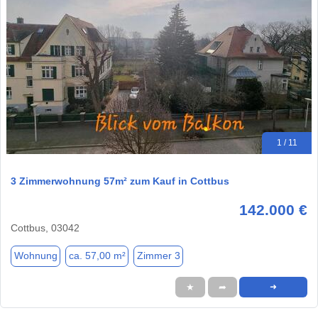
1 / 11
3 Zimmerwohnung 57m² zum Kauf in Cottbus
142.000 €
Cottbus, 03042
Wohnung
ca. 57,00 m²
Zimmer 3
★
➦
➜