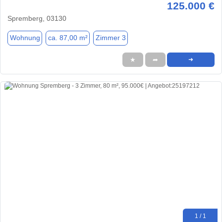
125.000 €
Spremberg, 03130
Wohnung
ca. 87,00 m²
Zimmer 3
★
➦
➜
1 / 1