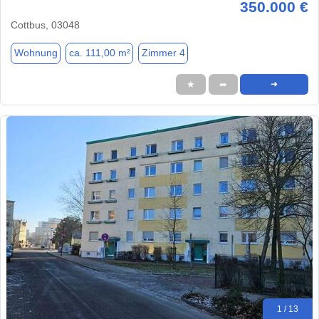
350.000 €
Cottbus, 03048
Wohnung
ca. 111,00 m²
Zimmer 4
★
➦
➜
1 / 13