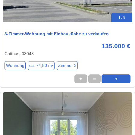
1 / 9
3-Zimmer-Wohnung mit Einbauküche zu verkaufen
135.000 €
Cottbus, 03048
Wohnung
ca. 74,50 m²
Zimmer 3
★
➦
➜