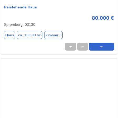
freistehende Haus
80.000 €
Spremberg, 03130
Haus
ca. 155,00 m²
Zimmer 5
★
➦
➜