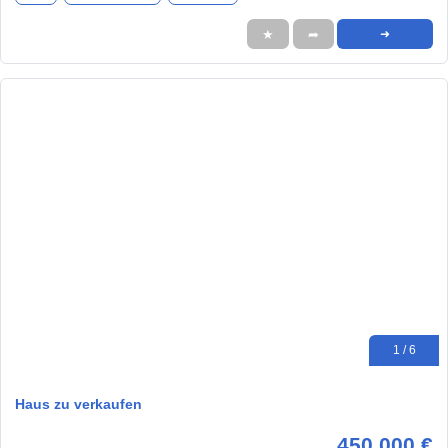
★
➦
➜
1 / 6
Haus zu verkaufen
450.000 €