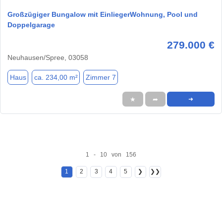
Großzügiger Bungalow mit EinliegerWohnung, Pool und
Doppelgarage
279.000 €
Neuhausen/Spree, 03058
Haus
ca. 234,00 m²
Zimmer 7
★
➦
➜
1 - 10 von 156
1
2
3
4
5
❯
❯❯