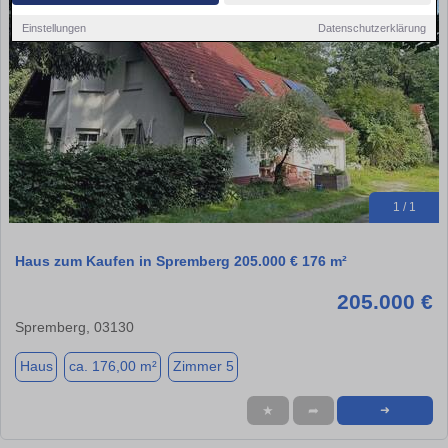
Einstellungen
Datenschutzerklärung
1 / 1
Haus zum Kaufen in Spremberg 205.000 € 176 m²
205.000 €
Spremberg, 03130
Haus
ca. 176,00 m²
Zimmer 5
★
➦
➜