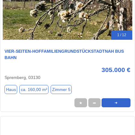
1 / 12
VIER-SEITEN-HOFFAMILIENGRUNDSTÜCKSTADTNAH BUS
BAHN
305.000 €
Spremberg, 03130
Haus
ca. 160,00 m²
Zimmer 5
★
➦
➜