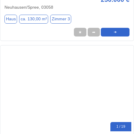
Neuhausen/Spree, 03058
Haus
ca. 130,00 m²
Zimmer 3
★
➦
➜
1 / 19