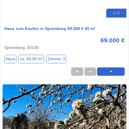
1 / 1
Haus zum Kaufen in Spremberg 69.000 € 65 m²
69.000 €
Spremberg, 03130
Haus
ca. 65,00 m²
Zimmer 3
★
➦
➜