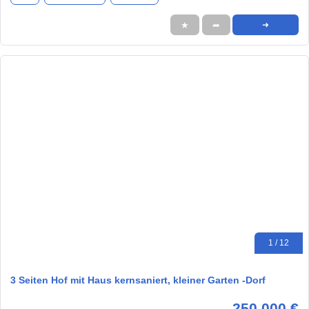
★
➦
➜
1 / 12
3 Seiten Hof mit Haus kernsaniert, kleiner Garten -Dorf
250.000 €