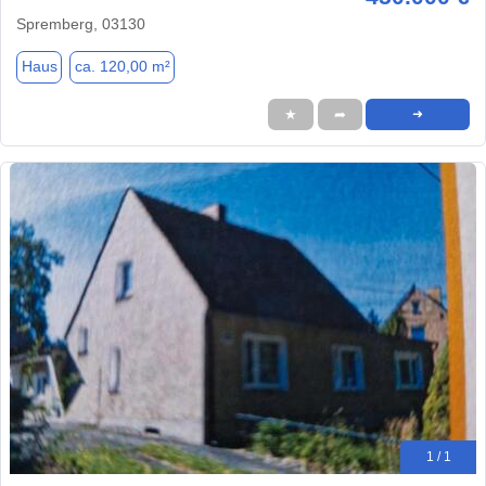
Spremberg, 03130
Haus
ca. 120,00 m²
★
➦
➜
1 / 1