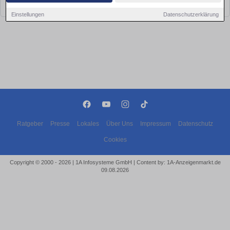
bald wieder vorbei!
Einstellungen
Datenschutzerklärung
Ratgeber
Presse
Lokales
Über Uns
Impressum
Datenschutz
Cookies
Copyright © 2000 - 2026 | 1A Infosysteme GmbH | Content by: 1A-Anzeigenmarkt.de
09.08.2026