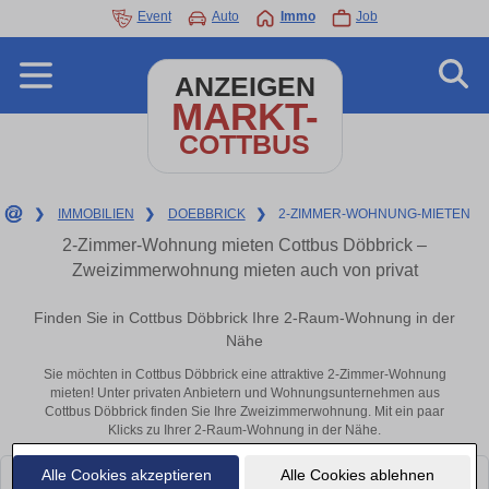
Event
Auto
Immo
Job
ANZEIGEN
MARKT-
COTTBUS
❯
IMMOBILIEN
❯
DOEBBRICK
❯
2-ZIMMER-WOHNUNG-MIETEN
2-Zimmer-Wohnung mieten Cottbus Döbbrick –
Zweizimmerwohnung mieten auch von privat
Finden Sie in Cottbus Döbbrick Ihre 2-Raum-Wohnung in der
Nähe
Sie möchten in Cottbus Döbbrick eine attraktive 2-Zimmer-Wohnung
mieten! Unter privaten Anbietern und Wohnungsunternehmen aus
Cottbus Döbbrick finden Sie Ihre Zweizimmerwohnung. Mit ein paar
Klicks zu Ihrer 2-Raum-Wohnung in der Nähe.
Alle Cookies akzeptieren
Alle Cookies ablehnen
Leider konnten wir derzeit keine passenden Objekte finden. Schauen Sie