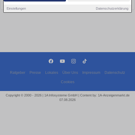
bald wieder vorbei!
Einstellungen
Datenschutzerklärung
Ratgeber
Presse
Lokales
Über Uns
Impressum
Datenschutz
Cookies
Copyright © 2000 - 2026 | 1A Infosysteme GmbH | Content by: 1A-Anzeigenmarkt.de
07.08.2026