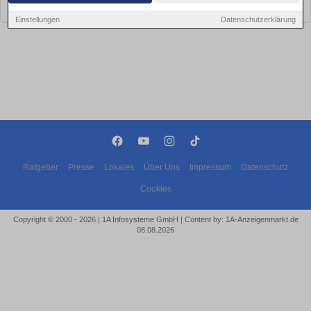
bald wieder vorbei!
Einstellungen
Datenschutzerklärung
Ratgeber
Presse
Lokales
Über Uns
Impressum
Datenschutz
Cookies
Copyright © 2000 - 2026 | 1A Infosysteme GmbH | Content by: 1A-Anzeigenmarkt.de
08.08.2026