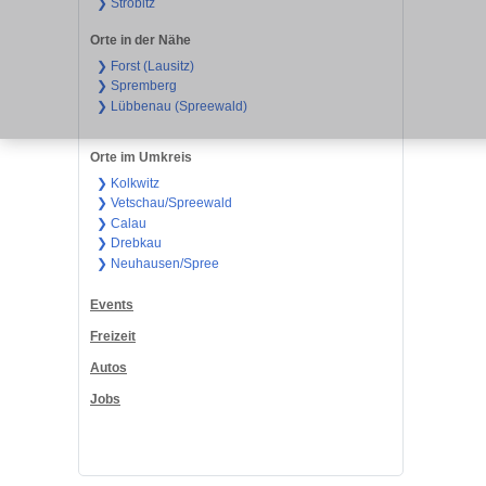
❯ Ströbitz
Orte in der Nähe
❯ Forst (Lausitz)
❯ Spremberg
❯ Lübbenau (Spreewald)
Orte im Umkreis
❯ Kolkwitz
❯ Vetschau/Spreewald
❯ Calau
❯ Drebkau
❯ Neuhausen/Spree
Events
Freizeit
Autos
Jobs