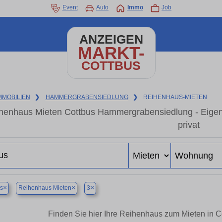
Event
Auto
Immo
Job
ANZEIGEN
MARKT-
COTTBUS
MMOBILIEN
❯
HAMMERGRABENSIEDLUNG
❯
REIHENHAUS-MIETEN
henhaus Mieten Cottbus Hammergrabensiedlung - Eigen
privat
×
×
×
s
Reihenhaus Mieten
3
Finden Sie hier Ihre Reihenhaus zum Mieten in