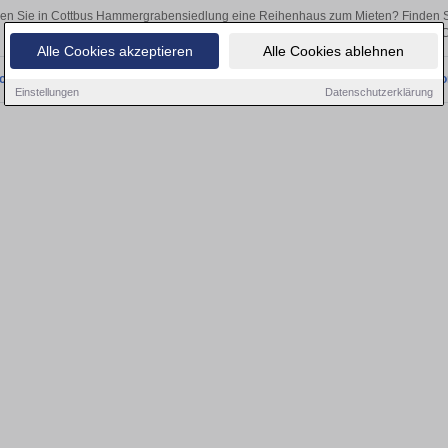
en Sie in Cottbus Hammergrabensiedlung eine Reihenhaus zum Mieten? Finden S
als Kapitalanlage oder zur Vermietung – hier finden Sie Ihre Immobilie 
Alle Cookies akzeptieren
Alle Cookies ablehnen
onnten wir derzeit keine passenden Objekte finden. Schauen Sie bald wieder vo
Einstellungen
Datenschutzerklärung