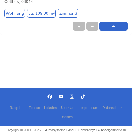
Cottbus, 03044
Wohnung
ca. 109,00 m²
Zimmer 3
★
➦
➜
Ratgeber
Presse
Lokales
Über Uns
Impressum
Datenschutz
Cookies
Copyright © 2000 - 2026 | 1A Infosysteme GmbH | Content by: 1A-Anzeigenmarkt.de