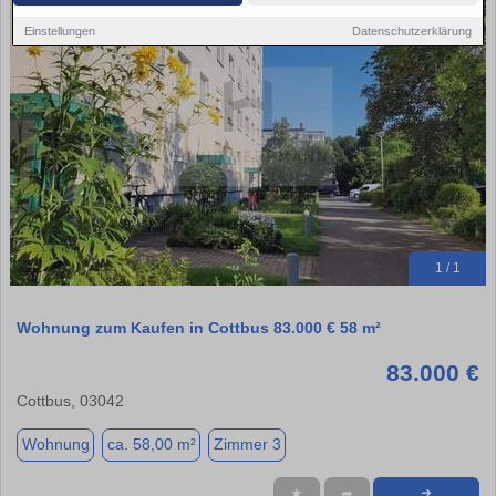
Einstellungen
Datenschutzerklärung
1 / 1
Wohnung zum Kaufen in Cottbus 83.000 € 58 m²
83.000 €
Cottbus, 03042
Wohnung
ca. 58,00 m²
Zimmer 3
★
➦
➜