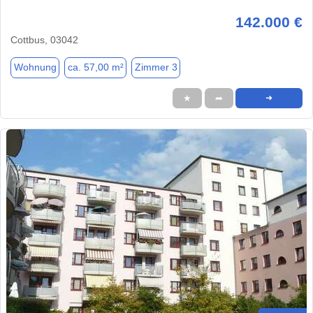
142.000 €
Cottbus, 03042
Wohnung
ca. 57,00 m²
Zimmer 3
★
➦
➜