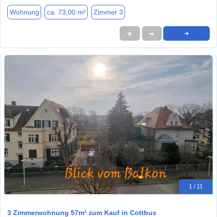
Wohnung
ca. 73,00 m²
Zimmer 3
★
➦
➜
1 / 11
3 Zimmerwohnung 57m² zum Kauf in Cottbus