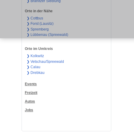
❯ Branitzer Siedlung
Orte in der Nähe
❯ Cottbus
❯ Forst (Lausitz)
❯ Spremberg
❯ Lübbenau (Spreewald)
Orte im Umkreis
❯ Kolkwitz
❯ Vetschau/Spreewald
❯ Calau
❯ Drebkau
Events
Freizeit
Autos
Jobs