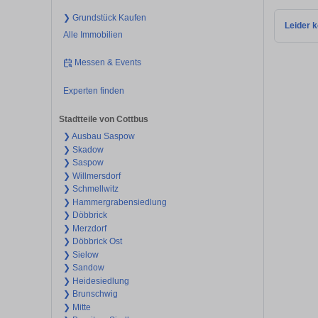
❯ Grundstück Kaufen
Leider k
Alle Immobilien
Messen & Events
Experten finden
Stadtteile von Cottbus
❯ Ausbau Saspow
❯ Skadow
❯ Saspow
❯ Willmersdorf
❯ Schmellwitz
❯ Hammergrabensiedlung
❯ Döbbrick
❯ Merzdorf
❯ Döbbrick Ost
❯ Sielow
❯ Sandow
❯ Heidesiedlung
❯ Brunschwig
❯ Mitte