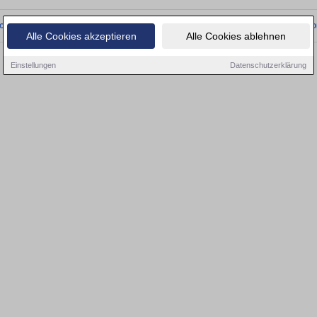
onnten wir derzeit keine passenden Objekte finden. Schauen Sie bald wieder vo
Alle Cookies akzeptieren
Alle Cookies ablehnen
Einstellungen
Datenschutzerklärung