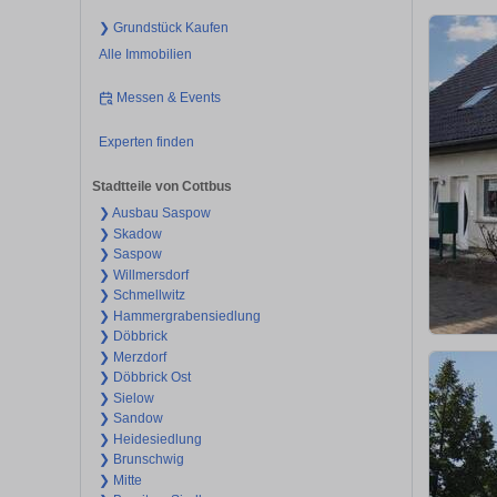
❯ Grundstück Kaufen
Alle Immobilien
Messen & Events
Experten finden
Stadtteile von Cottbus
❯ Ausbau Saspow
❯ Skadow
❯ Saspow
❯ Willmersdorf
❯ Schmellwitz
❯ Hammergrabensiedlung
❯ Döbbrick
❯ Merzdorf
❯ Döbbrick Ost
❯ Sielow
❯ Sandow
❯ Heidesiedlung
❯ Brunschwig
❯ Mitte