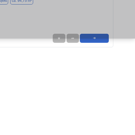
jekt
ca. 94,75 m²
★
➦
➜