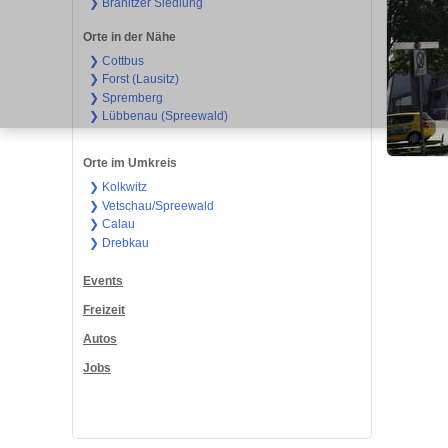
❯ Branitzer Siedlung
Orte in der Nähe
❯ Cottbus
❯ Forst (Lausitz)
❯ Spremberg
❯ Lübbenau (Spreewald)
Orte im Umkreis
❯ Kolkwitz
❯ Vetschau/Spreewald
❯ Calau
❯ Drebkau
Events
Freizeit
Autos
Jobs