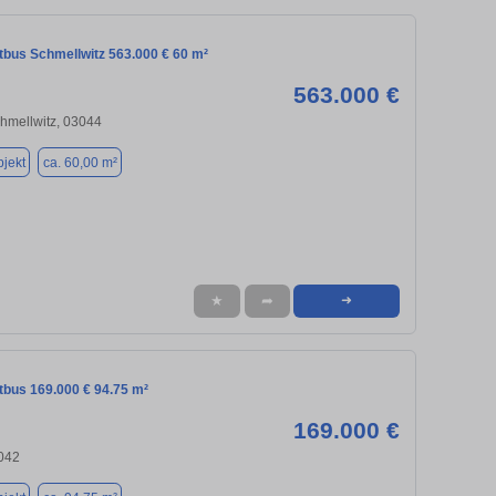
tbus Schmellwitz 563.000 € 60 m²
563.000 €
chmellwitz, 03044
jekt
ca. 60,00 m²
★
➦
➜
tbus 169.000 € 94.75 m²
169.000 €
3042