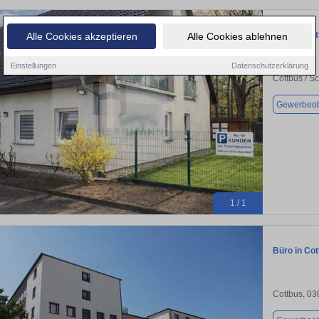
Büro in Cot
Alle Cookies akzeptieren
Alle Cookies ablehnen
Einstellungen
Datenschutzerklärung
Cottbus / S
Gewerbeob
1 / 1
Büro in Cot
Cottbus, 0