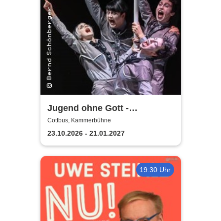
Jugend ohne Gott -
Staatstheater Cottbus
Cottbus, Kammerbühne
23.10.2026 - 21.01.2027
19:30 Uhr