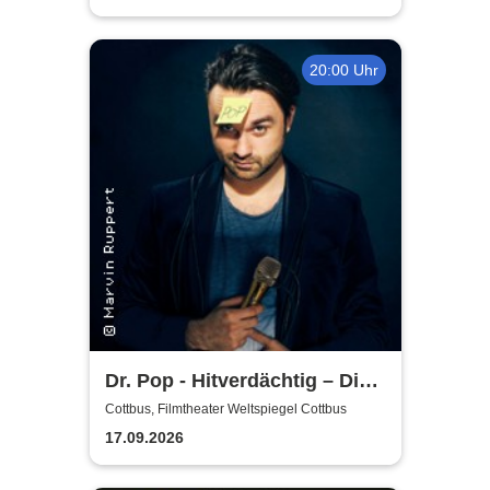
20:00 Uhr
Dr. Pop - Hitverdächtig – Die
Musik-Comedy-Stand-up-
Cottbus, Filmtheater Weltspiegel Cottbus
Show! - (ständig aktualisiert)
17.09.2026