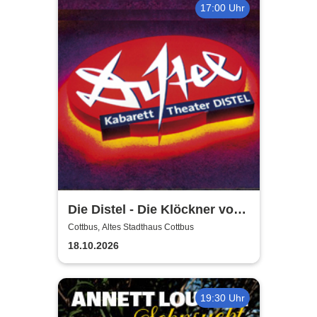
17:00 Uhr
Die Distel - Die Klöckner von
Instagram
Cottbus, Altes Stadthaus Cottbus
18.10.2026
19:30 Uhr