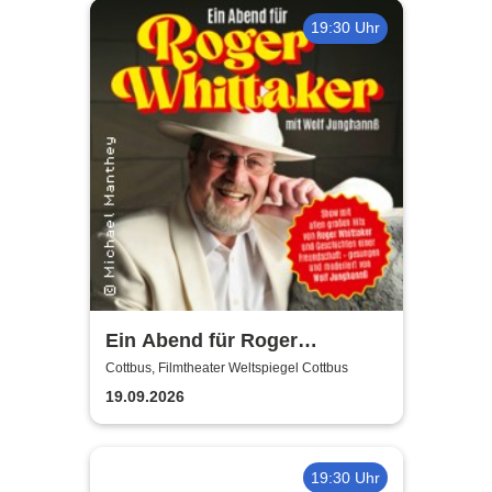
19:30 Uhr
Ein Abend für Roger
Whittaker - Die Bühnenshow
Cottbus, Filmtheater Weltspiegel Cottbus
mit allen seinen großen Hits
19.09.2026
19:30 Uhr