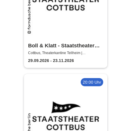
Boll & Klatt - Staatstheater
Cottbus
Cottbus, Theaterkantine Tellheim |
Staatstheater Cottbus
29.09.2026 - 23.11.2026
20:00 Uhr