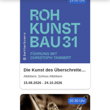
15:00 Uhr
Die Kunst des Überschreitens
| Schloss Altdöbern
Altdöbern, Schloss Altdöbern
15.08.2026 - 24.10.2026
20:30 Uhr