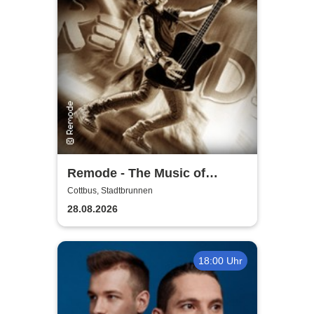
Remode - The Music of
Depeche Mode
Cottbus, Stadtbrunnen
28.08.2026
18:00 Uhr