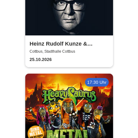
Heinz Rudolf Kunze &
Verstärkung - Angebot und
Cottbus, Stadthalle Cottbus
Nachfrage Tour
25.10.2026
17:30 Uhr