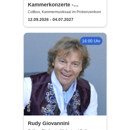
Kammerkonzerte -
Staatstheater Cottbus
Cottbus, Kammermusiksaal im Probenzentrum
12.09.2026 - 04.07.2027
16:00 Uhr
Rudy Giovannini