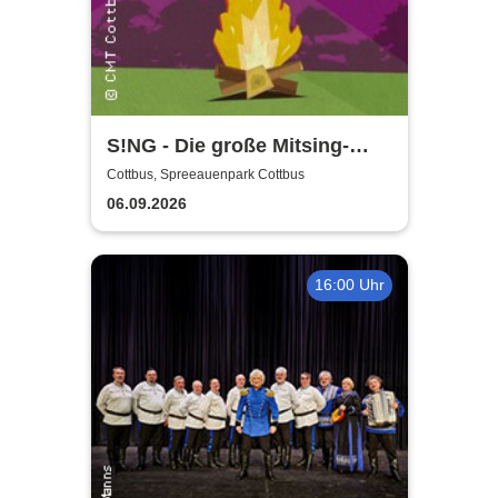
S!NG - Die große Mitsing-
Revue
Cottbus, Spreeauenpark Cottbus
06.09.2026
16:00 Uhr