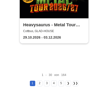
Heavysaurus - Metal Tour
2026/27
Cottbus, GLAD-HOUSE
29.10.2026 - 03.12.2026
1 - 30 von 164
1
2
3
4
5
❯
❯❯