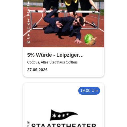
5% Würde - Leipziger
Pfeffermühle
Cottbus, Altes Stadthaus Cottbus
27.09.2026
19:00 Uhr