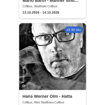
Mario Barth - Männer sind
nichts ohne die Frauen
Cottbus, Stadthalle Cottbus
13.10.2026 - 14.10.2026
19:30 Uhr
Hans Werner Olm - Hatta
Cottbus, Altes Stadthaus Cottbus