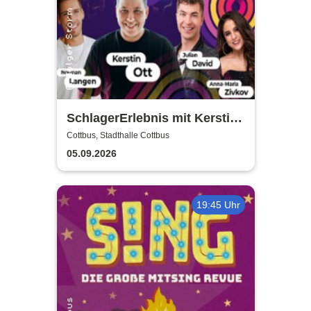
SchlagerErlebnis mit Kerstin
Ott u.v.a. - Kerstin Ott,
Cottbus, Stadthalle Cottbus
Norman Langen, Julian David
05.09.2026
19:45 Uhr