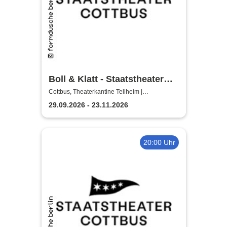
Boll & Klatt - Staatstheater
Cottbus
Cottbus, Theaterkantine Tellheim |
Staatstheater Cottbus
29.09.2026 - 23.11.2026
20:00 Uhr