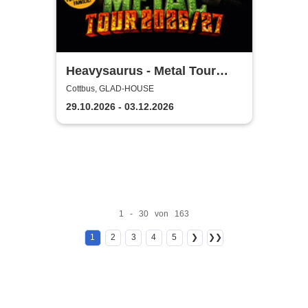
Heavysaurus - Metal Tour
2026/27
Cottbus, GLAD-HOUSE
29.10.2026 - 03.12.2026
1 - 30 von 163
1
2
3
4
5
❯
❯❯