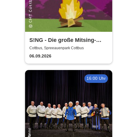
S!NG - Die große Mitsing-
Revue
Cottbus, Spreeauenpark Cottbus
06.09.2026
16:00 Uhr