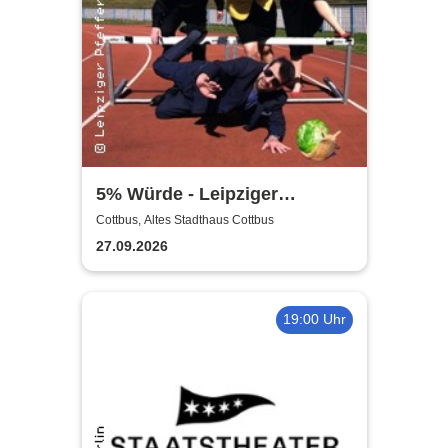
5% Würde - Leipziger
Pfeffermühle
Cottbus, Altes Stadthaus Cottbus
27.09.2026
19:00 Uhr