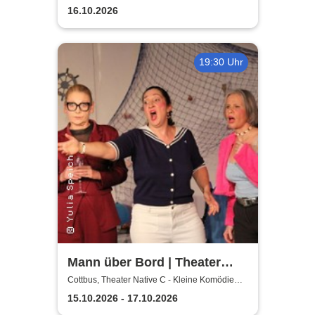
16.10.2026
19:30 Uhr
Mann über Bord | Theater
Native C - Kleine Komödie
Cottbus, Theater Native C - Kleine Komödie
Cottbus - Innenhof
Cottbus - Innenhof
15.10.2026 - 17.10.2026