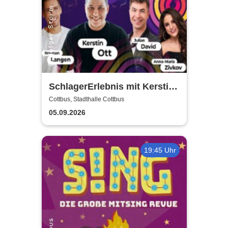
SchlagerErlebnis mit Kerstin
Ott u.v.a. - Kerstin Ott,
Cottbus, Stadthalle Cottbus
Norman Langen, Julian David
05.09.2026
19:45 Uhr