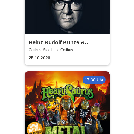
Heinz Rudolf Kunze &
Verstärkung - Angebot und
Cottbus, Stadthalle Cottbus
Nachfrage Tour
25.10.2026
17:30 Uhr