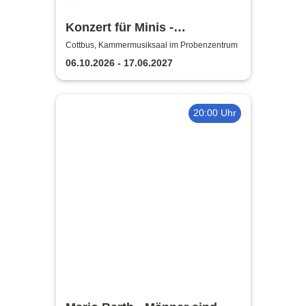
Konzert für Minis -
Staatstheater Cottbus
Cottbus, Kammermusiksaal im Probenzentrum
06.10.2026 - 17.06.2027
20:00 Uhr