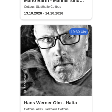
Mario Barth - Männer sind
nichts ohne die Frauen
Cottbus, Stadthalle Cottbus
13.10.2026 - 14.10.2026
19:30 Uhr
Hans Werner Olm - Hatta
Cottbus, Altes Stadthaus Cottbus