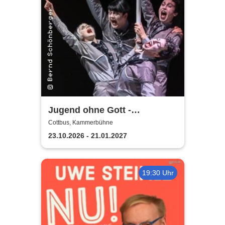
Jugend ohne Gott -
Staatstheater Cottbus
Cottbus, Kammerbühne
23.10.2026 - 21.01.2027
19:30 Uhr