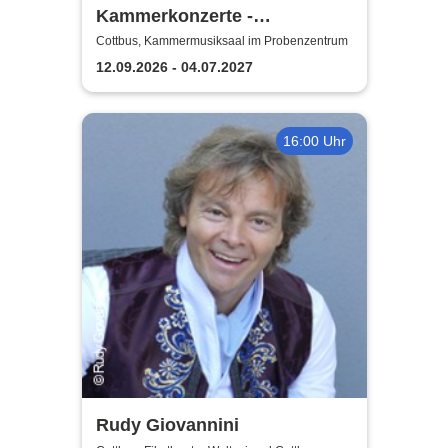
Kammerkonzerte -
Staatstheater Cottbus
Cottbus, Kammermusiksaal im Probenzentrum
12.09.2026 - 04.07.2027
16:00 Uhr
Rudy Giovannini