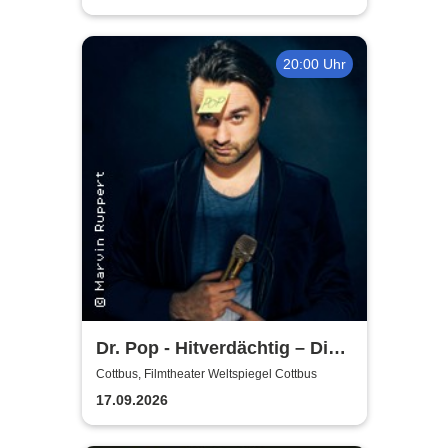
20:00 Uhr
Dr. Pop - Hitverdächtig – Die
Musik-Comedy-Stand-up-
Cottbus, Filmtheater Weltspiegel Cottbus
Show! - (ständig aktualisiert)
17.09.2026