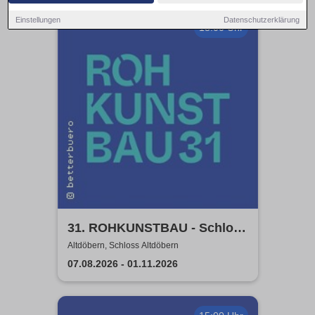
Einstellungen
Datenschutzerklärung
13:00 Uhr
31. ROHKUNSTBAU - Schloss
Altdöbern
Altdöbern, Schloss Altdöbern
07.08.2026 - 01.11.2026