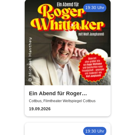
19:30 Uhr
Ein Abend für Roger
Whittaker - Die Bühnenshow
Cottbus, Filmtheater Weltspiegel Cottbus
mit allen seinen großen Hits
19.09.2026
19:30 Uhr