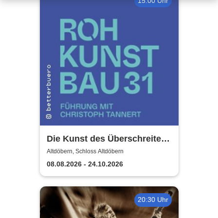
15:00 Uhr
Die Kunst des Überschreitens
| Schloss Altdöbern
Altdöbern, Schloss Altdöbern
08.08.2026 - 24.10.2026
20:30 Uhr