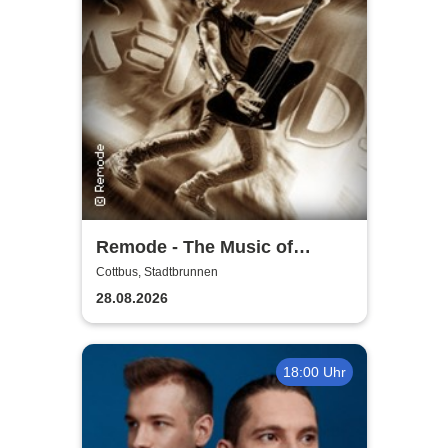
Remode - The Music of
Depeche Mode
Cottbus, Stadtbrunnen
28.08.2026
18:00 Uhr