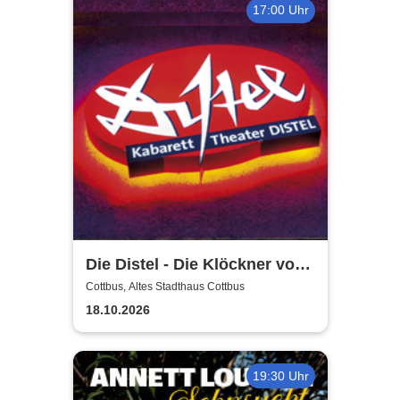
17:00 Uhr
Die Distel - Die Klöckner von
Instagram
Cottbus, Altes Stadthaus Cottbus
18.10.2026
19:30 Uhr