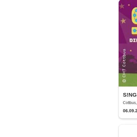
S!NG 
Revu
Cottbus
06.09.