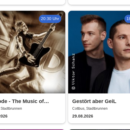
20:30 Uhr
1
de - The Music of
Gestört aber GeiL
che Mode
, Stadtbrunnen
Cottbus, Stadtbrunnen
2026
29.08.2026