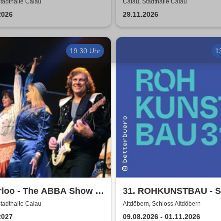
LYunkloar
Hirte 2026
tadthalle Calau
Calau, Stadthalle Calau
2026
29.11.2026
19:30 Uhr
1
rloo - The ABBA Show -
31. ROHKUNSTBAU - S
bute to ABBA with 4
Altdöbern
tadthalle Calau
Altdöbern, Schloss Altdöbern
es
2027
09.08.2026 - 01.11.2026