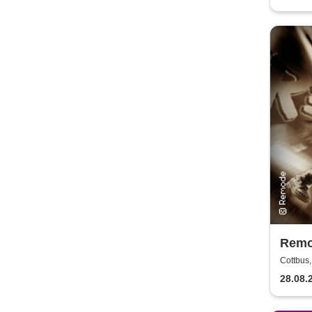
Remo
Depe
Cottbus
28.08.