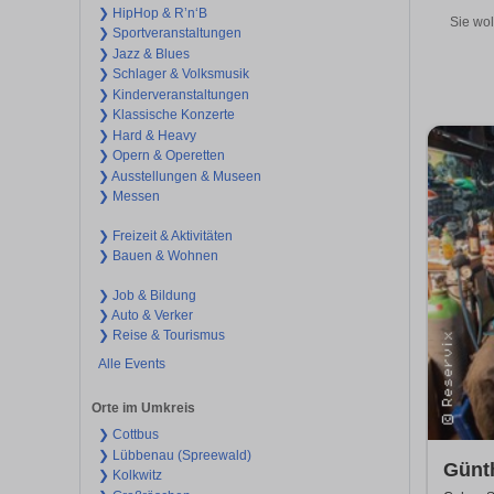
❯ HipHop & R’n‘B
Sie wol
❯ Sportveranstaltungen
❯ Jazz & Blues
❯ Schlager & Volksmusik
❯ Kinderveranstaltungen
❯ Klassische Konzerte
❯ Hard & Heavy
❯ Opern & Operetten
❯ Ausstellungen & Museen
❯ Messen
❯ Freizeit & Aktivitäten
❯ Bauen & Wohnen
❯ Job & Bildung
❯ Auto & Verker
❯ Reise & Tourismus
Alle Events
Orte im Umkreis
❯ Cottbus
❯ Lübbenau (Spreewald)
Günth
❯ Kolkwitz