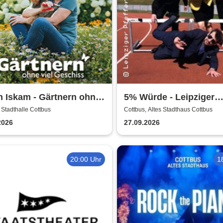
n Iskam - Gärtnern ohne
5% Würde - Leipziger
Geschiss
Pfeffermühle
 Stadthalle Cottbus
Cottbus, Altes Stadthaus Cottbus
2026
27.09.2026
20:00 Uhr
1