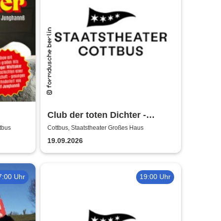
Club der toten Dichter -
nshow
Staatstheater Cottbus
tbus
Cottbus, Staatstheater Großes Haus
 Hits
19.09.2026
7:00 Uhr
19:00 Uhr