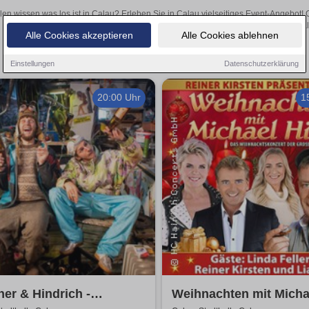
len wissen was los ist in Calau? Erleben Sie in Calau vielseitiges Event-Angebot!
aufregende Veranstaltungen in Calau – hier finden al
Alle Cookies akzeptieren
Alle Cookies ablehnen
Einstellungen
Datenschutzerklärung
20:00 Uhr
1
er & Hindrich -
Weihnachten mit Micha