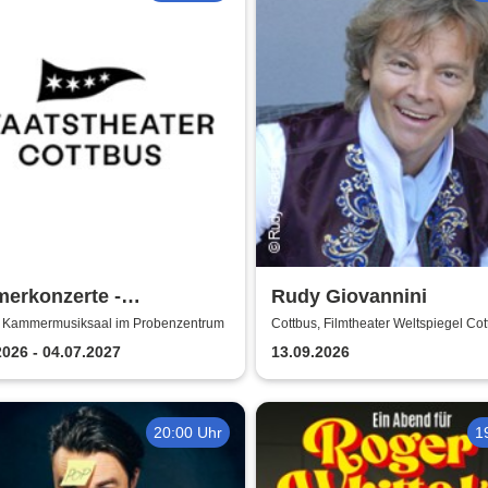
erkonzerte -
Rudy Giovannini
stheater Cottbus
, Kammermusiksaal im Probenzentrum
Cottbus, Filmtheater Weltspiegel Cot
2026 - 04.07.2027
13.09.2026
20:00 Uhr
1