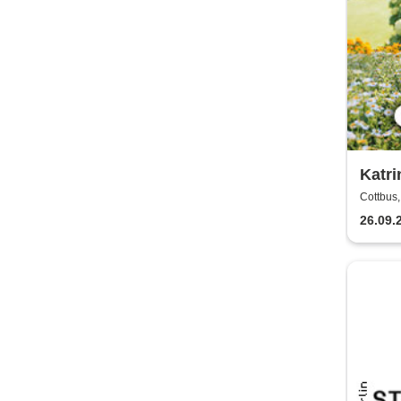
Katri
viel 
Cottbus,
26.09.