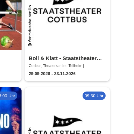
Boll & Klatt - Staatstheater
Cottbus
Cottbus, Theaterkantine Tellheim |
Staatstheater Cottbus
29.09.2026 - 23.11.2026
8:00 Uhr
09:30 Uhr