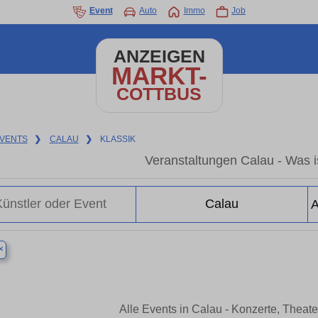
Event
Auto
Immo
Job
ANZEIGEN
MARKT-
COTTBUS
VENTS
❯
CALAU
❯
KLASSIK
Veranstaltungen Calau - Was is
×
Alle Events in Calau - Konzerte, Theat