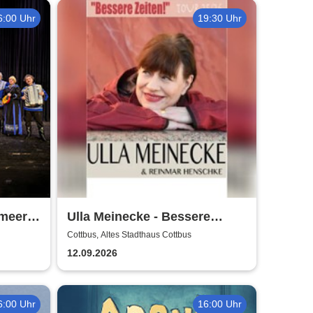
6:00 Uhr
19:30 Uhr
zmeer
Ulla Meinecke - Bessere
Zeiten Tour
Cottbus, Altes Stadthaus Cottbus
12.09.2026
6:00 Uhr
16:00 Uhr