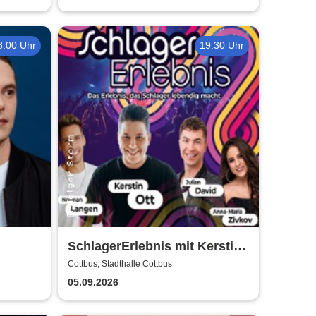
8:00 Uhr
19:30 Uhr
SchlagerErlebnis mit Kerstin
Ott u.v.a. - Kerstin Ott,
Cottbus, Stadthalle Cottbus
Norman Langen, Julian David
05.09.2026