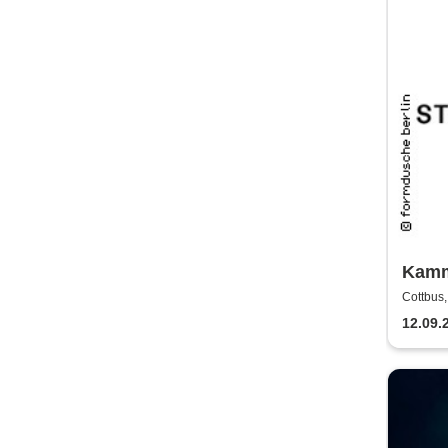
Kamm
Staat
Cottbus
12.09.