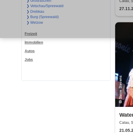
SIMP
❯ Großräschen
Calau, S
❯ Vetschau/Spreewald
27.11.
❯ Drebkau
❯ Burg (Spreewald)
❯ Welzow
Freizeit
Immobilien
Autos
Jobs
Wate
A Tri
Calau, S
Swed
21.05.