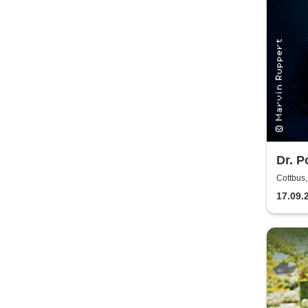
Dr. P
Musi
Cottbus,
Show!
17.09.