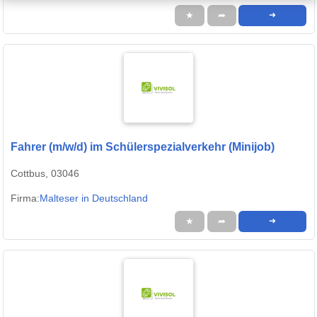
★
➦
➜
Fahrer (m/w/d) im Schülerspezialverkehr (Minijob)
Cottbus, 03046
Firma:
Malteser in Deutschland
★
➦
➜