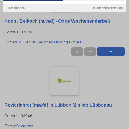
Einstellungen
Datenschutzerklärung
Koch / Beikoch (m/w/d) - Ohne Wochenendarbeit
Cottbus, 03046
Firma:
ISS Facility Services Holding GmbH
★
➦
➜
Revierfahrer (m/w/d) in Lübben Minijob Lübbenau
Cottbus, 03046
Firma:
Securitas