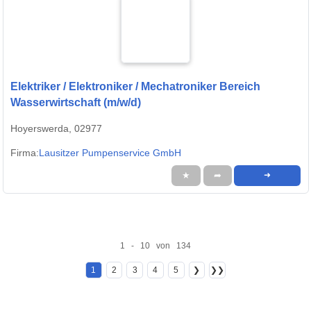
Elektriker / Elektroniker / Mechatroniker Bereich
Wasserwirtschaft (m/w/d)
Hoyerswerda, 02977
Firma:
Lausitzer Pumpenservice GmbH
★
➦
➜
1 - 10 von 134
1
2
3
4
5
❯
❯❯