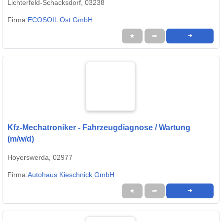
Lichterfeld-Schacksdorf, 03238
Firma:
ECOSOIL Ost GmbH
★
➦
➜
Kfz-Mechatroniker - Fahrzeugdiagnose / Wartung
(m/w/d)
Hoyerswerda, 02977
Firma:
Autohaus Kieschnick GmbH
★
➦
➜