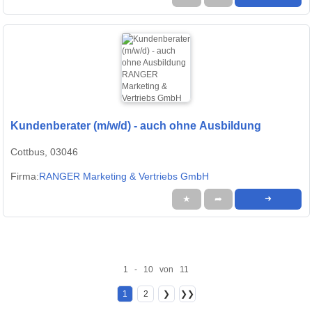
Kundenberater (m/w/d) - auch ohne Ausbildung
Cottbus, 03046
Firma:
RANGER Marketing & Vertriebs GmbH
★
➦
➜
1 - 10 von 11
1
2
❯
❯❯