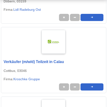
Döbern, 03159
Firma:
Lidl Radeburg Ost
★
➦
➜
Verkäufer (m/w/d) Teilzeit in Calau
Cottbus, 03046
Firma:
Kroschke Gruppe
★
➦
➜