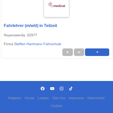
Fahrlehrer (m/w/d) in Teilzeit
Hoyerswerda, 02977
Firma:
Steffen Hartmann Fahrschule
★
➦
➜
Ratgeber
Presse
Lokales
Über Uns
Impressum
Datenschutz
Cookies