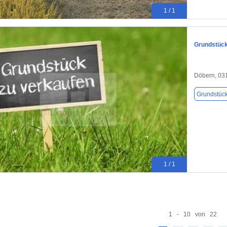
1 / 1
Grundstück
Döbern, 03
Grundstüc
1 / 1
1 - 10 von 22