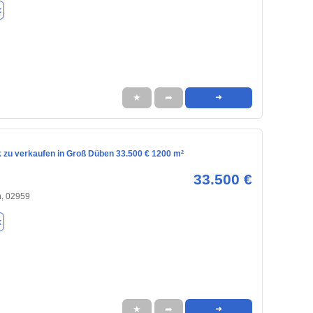
k
★
➦
➜
 zu verkaufen in Groß Düben 33.500 € 1200 m²
33.500 €
, 02959
k
★
➦
➜