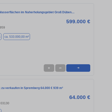
Wasserflächen im Naherholungsgebiet Groß Düben…
599.000 €
2959
k
ca. 533.000,00 m²
★
➦
➜
 zu verkaufen in Spremberg 64.000 € 939 m²
64.000 €
 03130