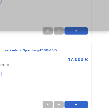
k
★
➦
➜
 zu verkaufen in Spremberg 47.000 € 655 m²
47.000 €
 03130
k
★
➦
➜