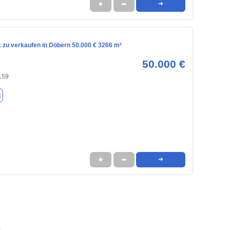
★
➦
➜
 zu verkaufen in Döbern 50.000 € 3266 m²
50.000 €
159
k
★
➦
➜