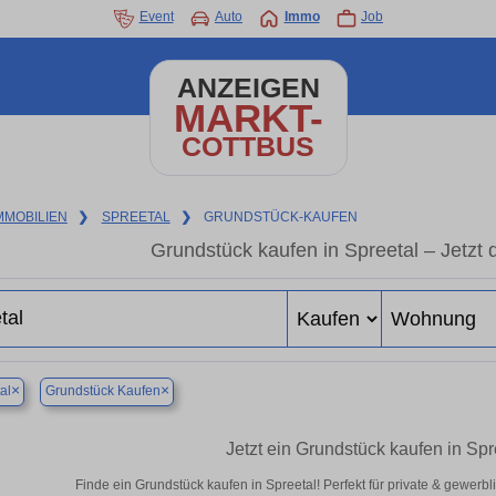
Event
Auto
Immo
Job
ANZEIGEN
MARKT-
COTTBUS
MMOBILIEN
❯
SPREETAL
❯
GRUNDSTÜCK-KAUFEN
Grundstück kaufen in Spreetal – Jetzt 
×
×
al
Grundstück Kaufen
Jetzt ein Grundstück kaufen in Sp
Finde ein Grundstück kaufen in Spreetal! Perfekt für private & gewerb