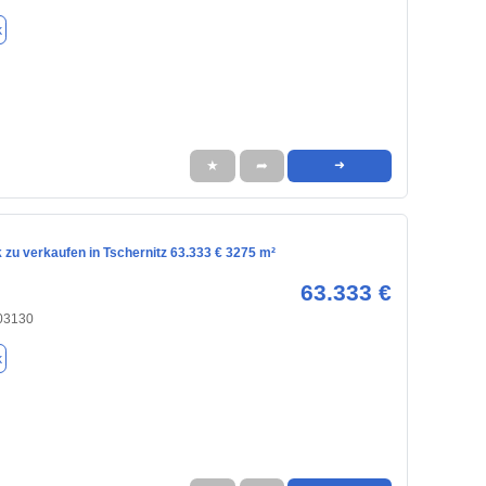
k
★
➦
➜
zu verkaufen in Tschernitz 63.333 € 3275 m²
63.333 €
 03130
k