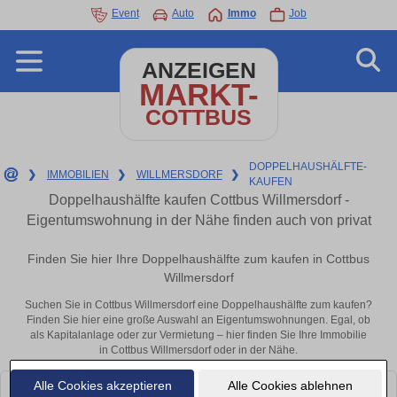
Event
Auto
Immo
Job
ANZEIGEN
MARKT-
COTTBUS
DOPPELHAUSHÄLFTE-
❯
IMMOBILIEN
❯
WILLMERSDORF
❯
KAUFEN
Doppelhaushälfte kaufen Cottbus Willmersdorf -
Eigentumswohnung in der Nähe finden auch von privat
Finden Sie hier Ihre Doppelhaushälfte zum kaufen in Cottbus
Willmersdorf
Suchen Sie in Cottbus Willmersdorf eine Doppelhaushälfte zum kaufen?
Finden Sie hier eine große Auswahl an Eigentumswohnungen. Egal, ob
als Kapitalanlage oder zur Vermietung – hier finden Sie Ihre Immobilie
in Cottbus Willmersdorf oder in der Nähe.
Alle Cookies akzeptieren
Alle Cookies ablehnen
Leider konnten wir derzeit keine passenden Objekte finden. Schauen Sie