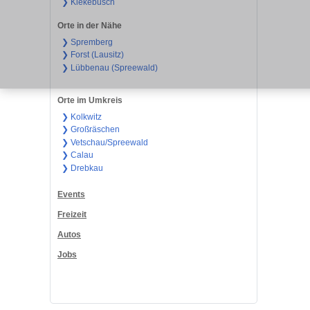
❯ Kiekebusch
Orte in der Nähe
❯ Spremberg
❯ Forst (Lausitz)
❯ Lübbenau (Spreewald)
Orte im Umkreis
❯ Kolkwitz
❯ Großräschen
❯ Vetschau/Spreewald
❯ Calau
❯ Drebkau
Events
Freizeit
Autos
Jobs