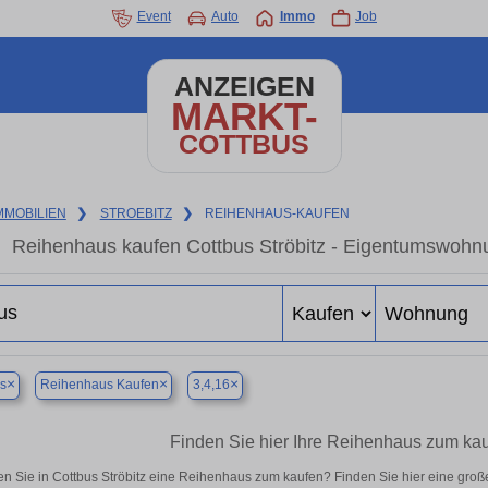
Event
Auto
Immo
Job
ANZEIGEN
MARKT-
COTTBUS
MMOBILIEN
❯
STROEBITZ
❯
REIHENHAUS-KAUFEN
Reihenhaus kaufen Cottbus Ströbitz - Eigentumswohnu
×
×
×
s
Reihenhaus Kaufen
3,4,16
Finden Sie hier Ihre Reihenhaus zum kauf
n Sie in Cottbus Ströbitz eine Reihenhaus zum kaufen? Finden Sie hier eine gro