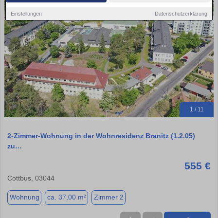
Einstellungen
Datenschutzerklärung
1 / 11
2-Zimmer-Wohnung in der Wohnresidenz Branitz (1.2.05)
zu…
555 €
Cottbus, 03044
Wohnung
ca. 37,00 m²
Zimmer 2