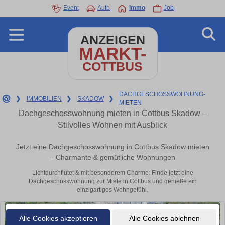
Event
Auto
Immo
Job
ANZEIGEN
MARKT-
COTTBUS
DACHGESCHOSSWOHNUNG-
❯
IMMOBILIEN
❯
SKADOW
❯
MIETEN
Dachgeschosswohnung mieten in Cottbus Skadow –
Stilvolles Wohnen mit Ausblick
Jetzt eine Dachgeschosswohnung in Cottbus Skadow mieten
– Charmante & gemütliche Wohnungen
Lichtdurchflutet & mit besonderem Charme: Finde jetzt eine
Dachgeschosswohnung zur Miete in Cottbus und genieße ein
einzigartiges Wohngefühl.
Alle Cookies akzeptieren
Alle Cookies ablehnen