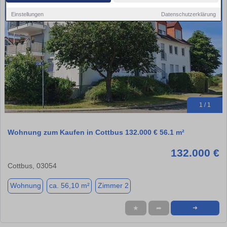
Einstellungen
Datenschutzerklärung
1 / 1
Wohnung zum Kaufen in Cottbus 132.000 € 56.1 m²
132.000 €
Cottbus, 03054
Wohnung
ca. 56,10 m²
Zimmer 2
★
➦
➜