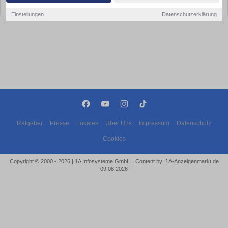
bald wieder vorbei!
Einstellungen
Datenschutzerklärung
Ratgeber
Presse
Lokales
Über Uns
Impressum
Datenschutz
Cookies
Copyright © 2000 - 2026 | 1A Infosysteme GmbH | Content by: 1A-Anzeigenmarkt.de
09.08.2026