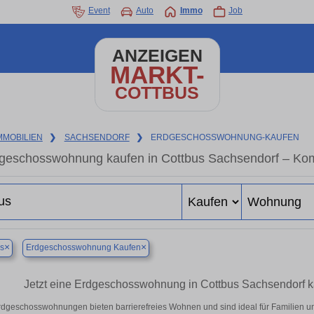
Event
Auto
Immo
Job
ANZEIGEN
MARKT-
COTTBUS
MMOBILIEN
❯
SACHSENDORF
❯
ERDGESCHOSSWOHNUNG-KAUFEN
geschosswohnung kaufen in Cottbus Sachsendorf – Komf
×
×
s
Erdgeschosswohnung Kaufen
Jetzt eine Erdgeschosswohnung in Cottbus Sachsendorf kau
dgeschosswohnungen bieten barrierefreies Wohnen und sind ideal für Familien un