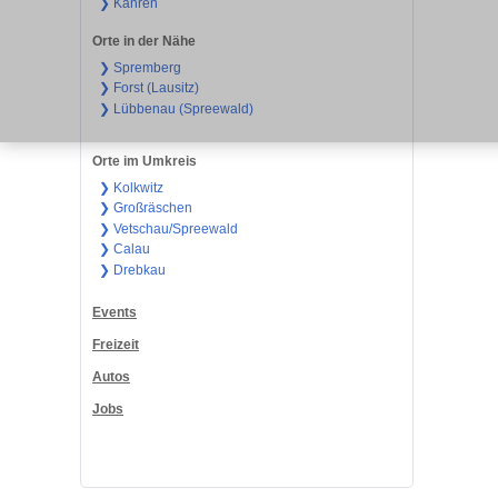
❯ Kahren
Orte in der Nähe
❯ Spremberg
❯ Forst (Lausitz)
❯ Lübbenau (Spreewald)
Orte im Umkreis
❯ Kolkwitz
❯ Großräschen
❯ Vetschau/Spreewald
❯ Calau
❯ Drebkau
Events
Freizeit
Autos
Jobs