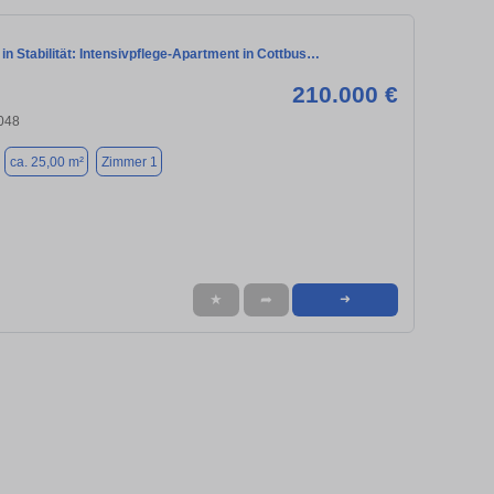
 in Stabilität: Intensivpflege-Apartment in Cottbus…
210.000 €
3048
ca. 25,00 m²
Zimmer 1
★
➦
➜