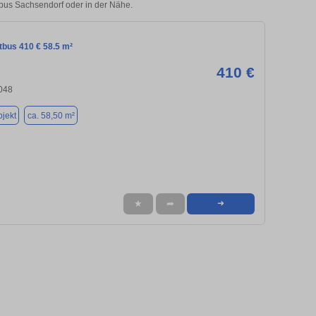
ttbus Sachsendorf oder in der Nähe.
tbus 410 € 58.5 m²
410 €
3048
jekt
ca. 58,50 m²
★
➦
➜