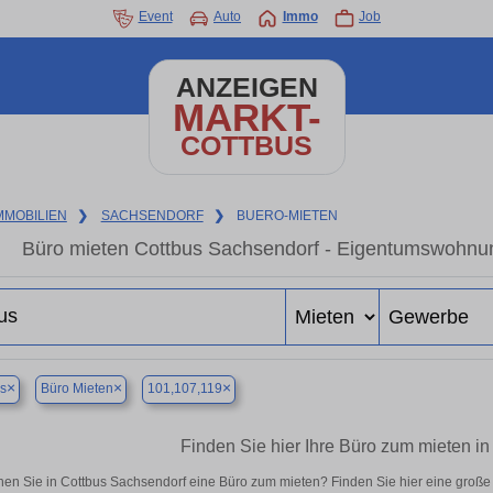
Event
Auto
Immo
Job
ANZEIGEN
MARKT-
COTTBUS
MMOBILIEN
❯
SACHSENDORF
❯
BUERO-MIETEN
Büro mieten Cottbus Sachsendorf - Eigentumswohnung
×
×
×
s
Büro Mieten
101,107,119
Finden Sie hier Ihre Büro zum mieten i
en Sie in Cottbus Sachsendorf eine Büro zum mieten? Finden Sie hier eine groß