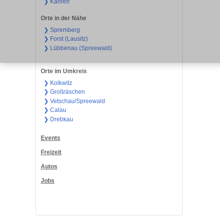
❯ Kahren
Orte in der Nähe
❯ Spremberg
❯ Forst (Lausitz)
❯ Lübbenau (Spreewald)
Orte im Umkreis
❯ Kolkwitz
❯ Großräschen
❯ Vetschau/Spreewald
❯ Calau
❯ Drebkau
Events
Freizeit
Autos
Jobs