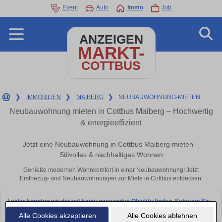
Event
Auto
Immo
Job
ANZEIGEN
MARKT-
COTTBUS
❯
IMMOBILIEN
❯
MAIBERG
❯
NEUBAUWOHNUNG-MIETEN
Neubauwohnung mieten in Cottbus Maiberg – Hochwertig
& energieeffizient
Jetzt eine Neubauwohnung in Cottbus Maiberg mieten –
Stilvolles & nachhaltiges Wohnen
Genieße modernen Wohnkomfort in einer Neubauwohnung! Jetzt
Erstbezug- und Neubauwohnungen zur Miete in Cottbus entdecken.
Leider konnten wir derzeit keine passenden Objekte finden. Schauen Sie
bald wieder vorbei!
Alle Cookies akzeptieren
Alle Cookies ablehnen