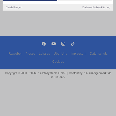
Einstellungen
Datenschutzerklärung
Ratgeber
Presse
Lokales
Über Uns
Impressum
Datenschutz
Cookies
Copyright © 2000 - 2026 | 1A Infosysteme GmbH | Content by: 1A-Anzeigenmarkt.de
06.08.2026