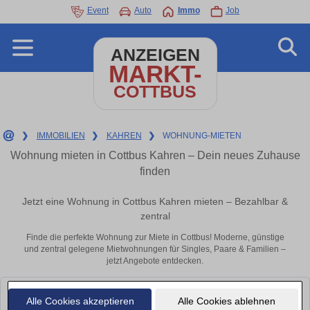
Event
Auto
Immo
Job
ANZEIGEN
MARKT-
COTTBUS
❯
IMMOBILIEN
❯
KAHREN
❯
WOHNUNG-MIETEN
Wohnung mieten in Cottbus Kahren – Dein neues Zuhause
finden
Jetzt eine Wohnung in Cottbus Kahren mieten – Bezahlbar &
zentral
Finde die perfekte Wohnung zur Miete in Cottbus! Moderne, günstige
und zentral gelegene Mietwohnungen für Singles, Paare & Familien –
jetzt Angebote entdecken.
Leider konnten wir derzeit keine passenden Objekte finden. Schauen Sie
Alle Cookies akzeptieren
Alle Cookies ablehnen
bald wieder vorbei!