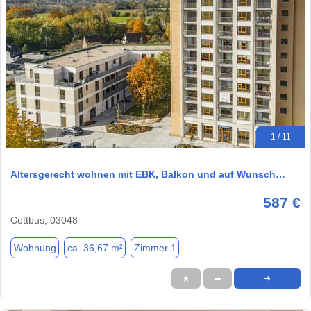
1 / 11
Altersgerecht wohnen mit EBK, Balkon und auf Wunsch…
587 €
Cottbus, 03048
Wohnung
ca. 36,67 m²
Zimmer 1
★
➦
➜