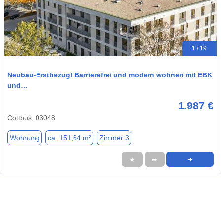
1 / 19
Neubau-Erstbezug! Barrierefrei und modern wohnen mit EBK
und…
1.987 €
Cottbus, 03048
Wohnung
ca. 151,64 m²
Zimmer 3
★
➦
➜