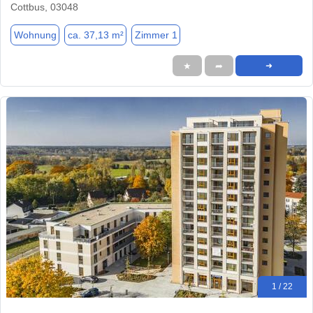
Cottbus, 03048
Wohnung
ca. 37,13 m²
Zimmer 1
★
➦
➜
1 / 22