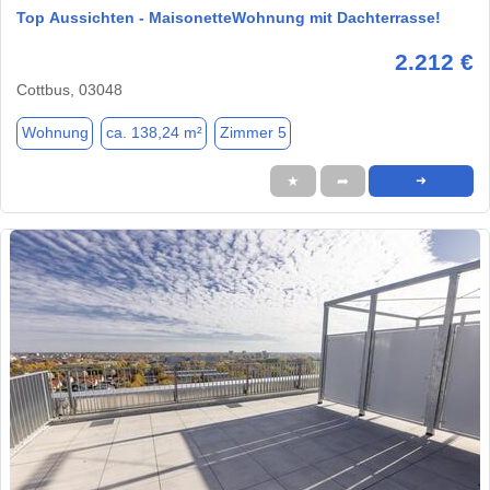
Top Aussichten - MaisonetteWohnung mit Dachterrasse!
2.212 €
Cottbus, 03048
Wohnung
ca. 138,24 m²
Zimmer 5
★
➦
➜