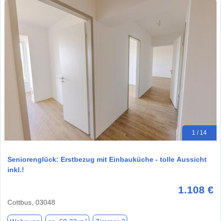
1 / 14
Seniorenglück: Erstbezug mit Einbauküche - tolle Aussicht
inkl.!
1.108 €
Cottbus, 03048