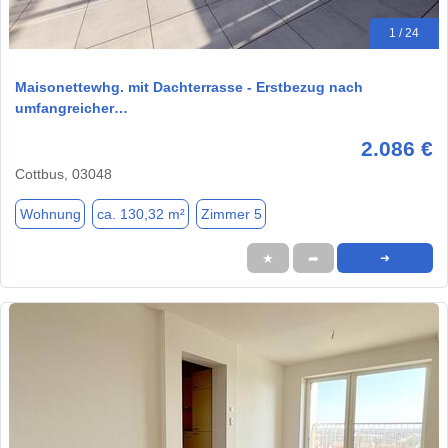
1 / 24
Maisonettewhg. mit Dachterrasse - Erstbezug nach
umfangreicher…
2.086 €
Cottbus, 03048
Wohnung
ca. 130,32 m²
Zimmer 5
★
➦
➜