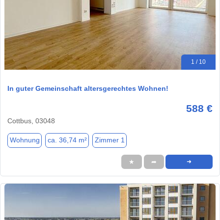
1 / 10
In guter Gemeinschaft altersgerechtes Wohnen!
588 €
Cottbus, 03048
Wohnung
ca. 36,74 m²
Zimmer 1
★
➦
➜