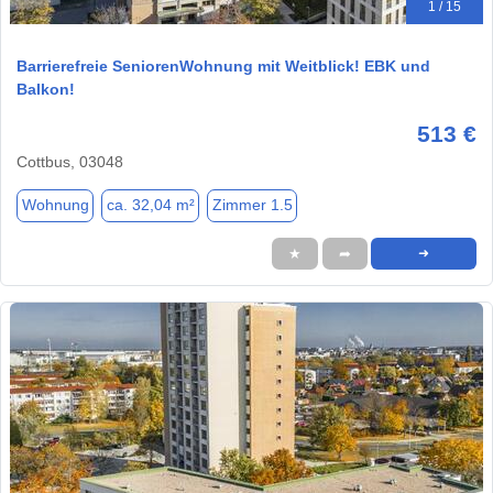
1 / 15
Barrierefreie SeniorenWohnung mit Weitblick! EBK und
Balkon!
513 €
Cottbus, 03048
Wohnung
ca. 32,04 m²
Zimmer 1.5
★
➦
➜