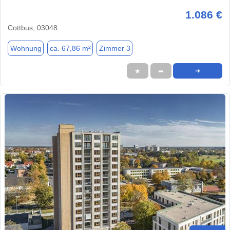
1.086 €
Cottbus, 03048
Wohnung
ca. 67,86 m²
Zimmer 3
★
➦
➜