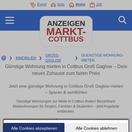
Event
Auto
Immo
Job
ANZEIGEN
MARKT-
COTTBUS
GROSS-
GUENSTIGE-WOHNUNG-
❯
IMMOBILIEN
❯
❯
GAGLOW
MIETEN
Günstige Wohnung mieten in Cottbus Groß Gaglow – Dein
neues Zuhause zum fairen Preis
Jetzt eine günstige Wohnung in Cottbus Groß Gaglow mieten
– Sparen & wohlfühlen
Günstige Wohnungen zur Miete in Cottbus finden! Bezahlbare
Mietwohnungen für Singles, Familien & Studenten – jetzt Angebote
entdecken.
Alle Cookies akzeptieren
Alle Cookies ablehnen