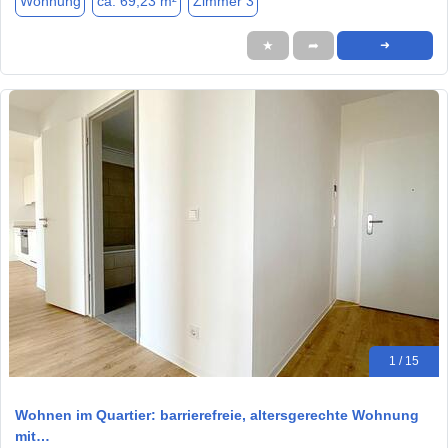
Wohnung
ca. 69,23 m²
Zimmer 3
★
➦
➜
1 / 15
Wohnen im Quartier: barrierefreie, altersgerechte Wohnung
mit…