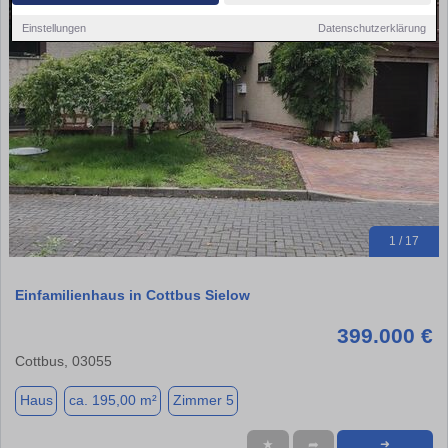
Einstellungen
Datenschutzerklärung
1 / 17
Einfamilienhaus in Cottbus Sielow
399.000 €
Cottbus, 03055
Haus
ca. 195,00 m²
Zimmer 5
★
➦
➜