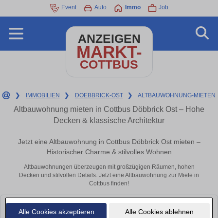
Event
Auto
Immo
Job
ANZEIGEN
MARKT-
COTTBUS
❯
IMMOBILIEN
❯
DOEBBRICK-OST
❯
ALTBAUWOHNUNG-MIETEN
Altbauwohnung mieten in Cottbus Döbbrick Ost – Hohe
Decken & klassische Architektur
Jetzt eine Altbauwohnung in Cottbus Döbbrick Ost mieten –
Historischer Charme & stilvolles Wohnen
Altbauwohnungen überzeugen mit großzügigen Räumen, hohen
Decken und stilvollen Details. Jetzt eine Altbauwohnung zur Miete in
Cottbus finden!
Leider konnten wir derzeit keine passenden Objekte finden. Schauen Sie
Alle Cookies akzeptieren
Alle Cookies ablehnen
bald wieder vorbei!