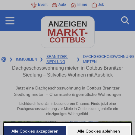
Event
Auto
Immo
Job
ANZEIGEN
MARKT-
COTTBUS
BRANITZER-
DACHGESCHOSSWOHNUNG-
❯
IMMOBILIEN
❯
❯
SIEDLUNG
MIETEN
Dachgeschosswohnung mieten in Cottbus Branitzer
Siedlung – Stilvolles Wohnen mit Ausblick
Jetzt eine Dachgeschosswohnung in Cottbus Branitzer
Siedlung mieten – Charmante & gemütliche Wohnungen
Lichtdurchflutet & mit besonderem Charme: Finde jetzt eine
Dachgeschosswohnung zur Miete in Cottbus und genieße ein
einzigartiges Wohngefühl.
Alle Cookies akzeptieren
Alle Cookies ablehnen