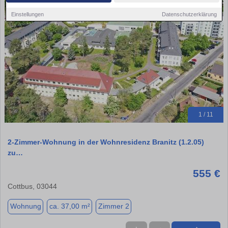
Einstellungen
Datenschutzerklärung
1 / 11
2-Zimmer-Wohnung in der Wohnresidenz Branitz (1.2.05)
zu…
555 €
Cottbus, 03044
Wohnung
ca. 37,00 m²
Zimmer 2