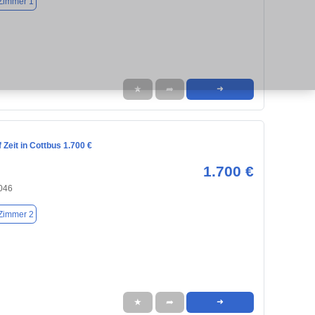
Zimmer 1
★
➦
➜
Zeit in Cottbus 1.700 €
1.700 €
3046
Zimmer 2
★
➦
➜