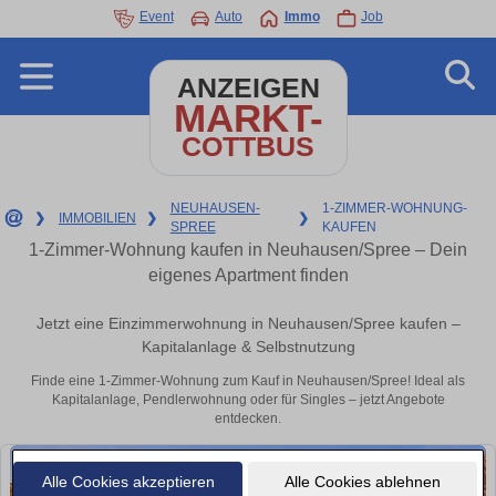
Event
Auto
Immo
Job
ANZEIGEN
MARKT-
COTTBUS
NEUHAUSEN-
1-ZIMMER-WOHNUNG-
❯
IMMOBILIEN
❯
❯
SPREE
KAUFEN
1-Zimmer-Wohnung kaufen in Neuhausen/Spree – Dein
eigenes Apartment finden
Jetzt eine Einzimmerwohnung in Neuhausen/Spree kaufen –
Kapitalanlage & Selbstnutzung
Finde eine 1-Zimmer-Wohnung zum Kauf in Neuhausen/Spree! Ideal als
Kapitalanlage, Pendlerwohnung oder für Singles – jetzt Angebote
entdecken.
Alle Cookies akzeptieren
Alle Cookies ablehnen