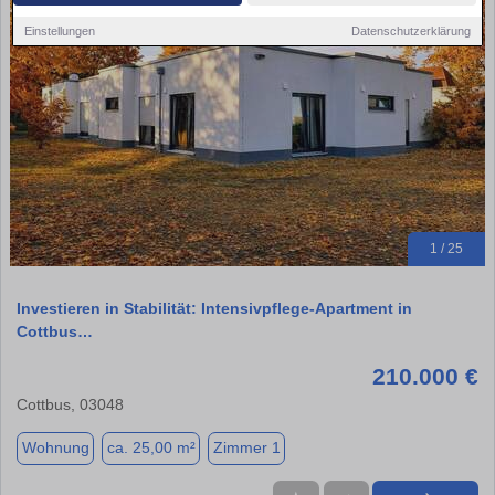
Einstellungen
Datenschutzerklärung
1 / 25
Investieren in Stabilität: Intensivpflege-Apartment in
Cottbus…
210.000 €
Cottbus, 03048
Wohnung
ca. 25,00 m²
Zimmer 1