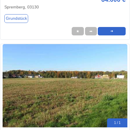
Spremberg, 03130
Grundstück
★
➦
➜
1 / 1