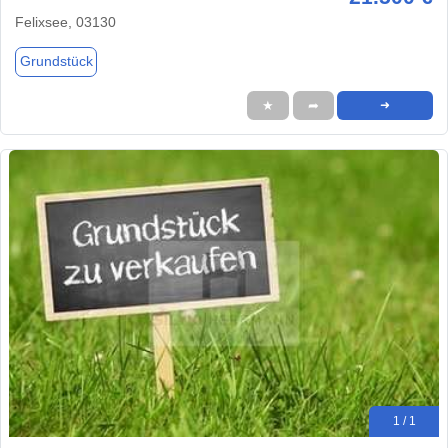
Felixsee, 03130
Grundstück
★
➦
➜
1 / 1