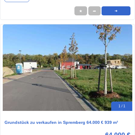
★
➦
➜
1 / 1
Grundstück zu verkaufen in Spremberg 64.000 € 939 m²
64.000 €