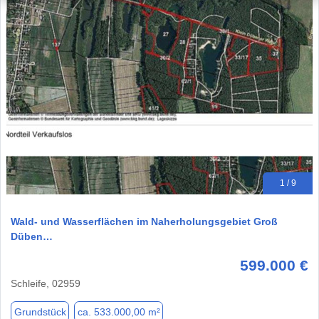
1 / 9
Wald- und Wasserflächen im Naherholungsgebiet Groß
Düben…
599.000 €
Schleife, 02959
Grundstück
ca. 533.000,00 m²