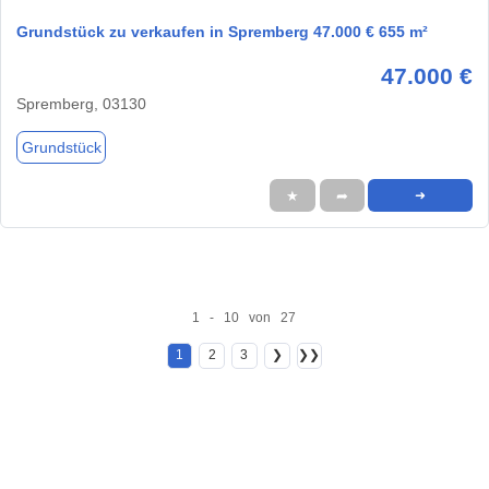
Grundstück zu verkaufen in Spremberg 47.000 € 655 m²
47.000 €
Spremberg, 03130
Grundstück
★
➦
➜
1 - 10 von 27
1
2
3
❯
❯❯