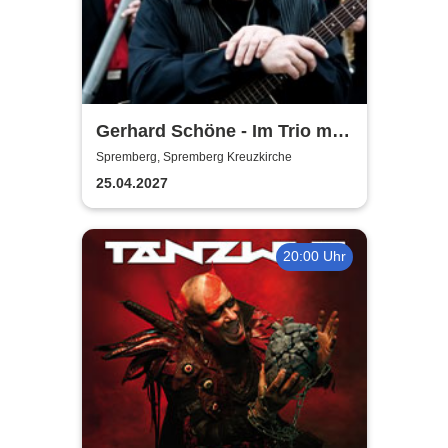
Gerhard Schöne - Im Trio mit
Orgel & Sax: Ich öffne die Tür
Spremberg, Spremberg Kreuzkirche
weit am Abend
25.04.2027
20:00 Uhr