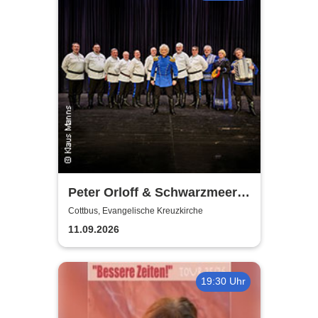
Peter Orloff & Schwarzmeer
Kosaken-Chor - Das
Cottbus, Evangelische Kreuzkirche
Wolgalied
11.09.2026
19:30 Uhr