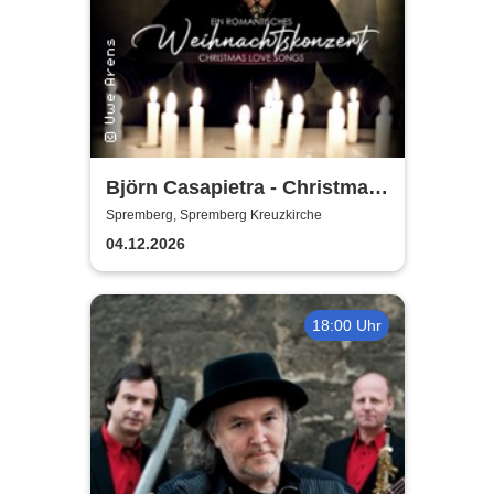
Björn Casapietra - Christmas
Love Songs
Spremberg, Spremberg Kreuzkirche
04.12.2026
18:00 Uhr