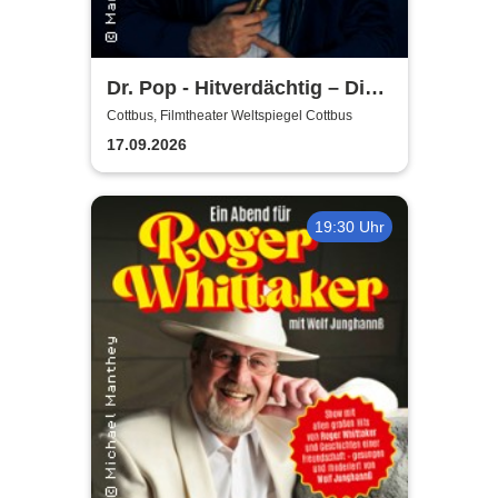
Dr. Pop - Hitverdächtig – Die
Musik-Comedy-Stand-up-
Cottbus, Filmtheater Weltspiegel Cottbus
Show! - (ständig aktualisiert)
17.09.2026
19:30 Uhr