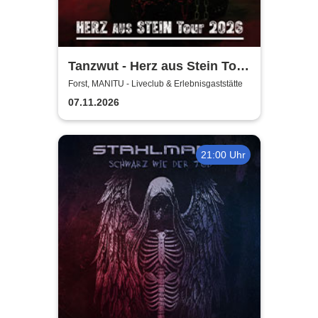
Tanzwut - Herz aus Stein Tour
2026
Forst, MANITU - Liveclub & Erlebnisgaststätte
07.11.2026
21:00 Uhr