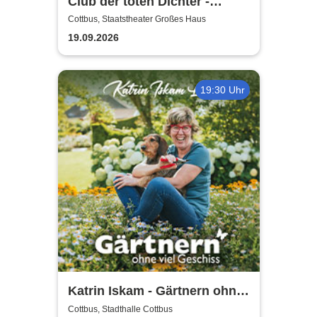
Club der toten Dichter -
Staatstheater Cottbus
Cottbus, Staatstheater Großes Haus
19.09.2026
19:30 Uhr
Katrin Iskam - Gärtnern ohne
viel Geschiss
Cottbus, Stadthalle Cottbus