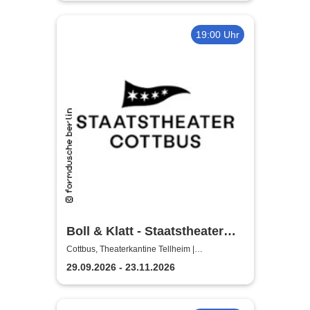
19:00 Uhr
Boll & Klatt - Staatstheater
Cottbus
Cottbus, Theaterkantine Tellheim |
Staatstheater Cottbus
29.09.2026 - 23.11.2026