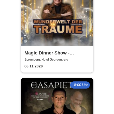
Magic Dinner Show -
WUNDERWELT DER TRÄUME
Spremberg, Hotel Georgenberg
| Florian Poldrack
06.11.2026
Zauberkunst
18:00 Uhr