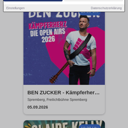
Einstellungen
Datenschutzerklärung
19:30 Uhr
BEN ZUCKER - Kämpferherz -
Die Open Airs 2026
Spremberg, Freilichtbühne Spremberg
05.09.2026