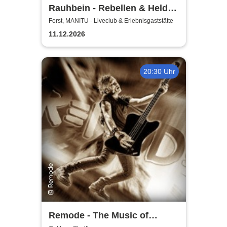
Rauhbein - Rebellen & Helden
Tour 2026
Forst, MANITU - Liveclub & Erlebnisgaststätte
11.12.2026
20:30 Uhr
Remode - The Music of