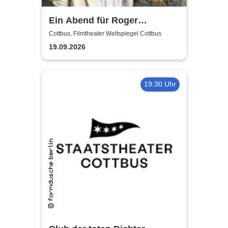
Ein Abend für Roger
Whittaker - Die Bühnenshow
Cottbus, Filmtheater Weltspiegel Cottbus
mit allen seinen großen Hits
19.09.2026
19:30 Uhr