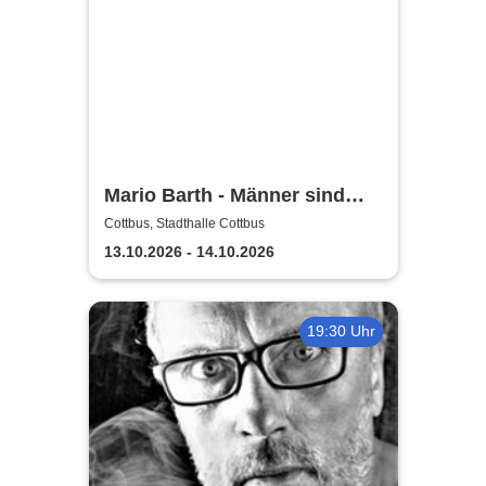
Mario Barth - Männer sind
nichts ohne die Frauen
Cottbus, Stadthalle Cottbus
13.10.2026 - 14.10.2026
19:30 Uhr