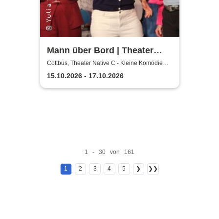
Mann über Bord | Theater
Native C - Kleine Komödie
Cottbus, Theater Native C - Kleine Komödie
Cottbus - Innenhof
Cottbus - Innenhof
15.10.2026 - 17.10.2026
1 - 30 von 161
1
2
3
4
5
❯
❯❯