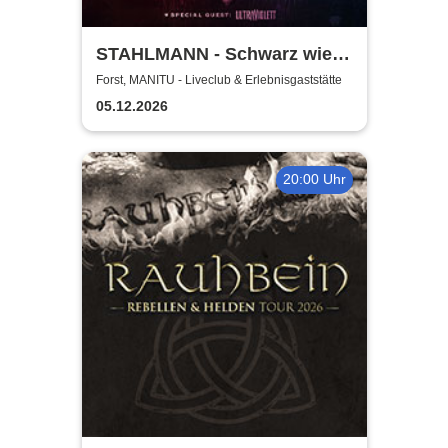
STAHLMANN - Schwarz wie
der Tod Tour 2026
Forst, MANITU - Liveclub & Erlebnisgaststätte
05.12.2026
20:00 Uhr