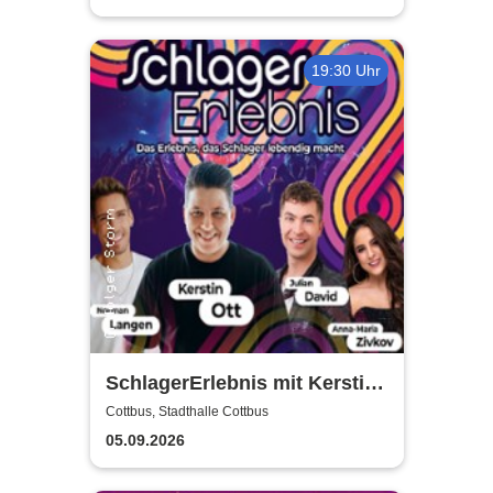
19:30 Uhr
SchlagerErlebnis mit Kerstin
Ott u.v.a. - Kerstin Ott,
Cottbus, Stadthalle Cottbus
Norman Langen, Julian David
05.09.2026