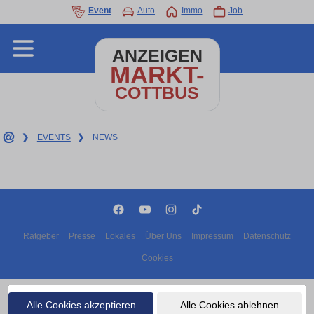
Event
Auto
Immo
Job
ANZEIGEN
MARKT-
COTTBUS
❯
EVENTS
❯
NEWS
Ratgeber
Presse
Lokales
Über Uns
Impressum
Datenschutz
Cookies
Copyright © 2000 - 2026 | 1A Infosysteme GmbH | Content by: 1A-Anzeigenmarkt.de
09.08.2026
Alle Cookies akzeptieren
Alle Cookies ablehnen