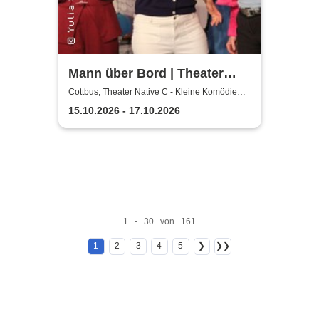
Mann über Bord | Theater
Native C - Kleine Komödie
Cottbus, Theater Native C - Kleine Komödie
Cottbus - Innenhof
Cottbus - Innenhof
15.10.2026 - 17.10.2026
1 - 30 von 161
1
2
3
4
5
❯
❯❯