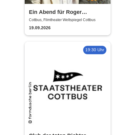
Ein Abend für Roger
Whittaker - Die Bühnenshow
Cottbus, Filmtheater Weltspiegel Cottbus
mit allen seinen großen Hits
19.09.2026
19:30 Uhr