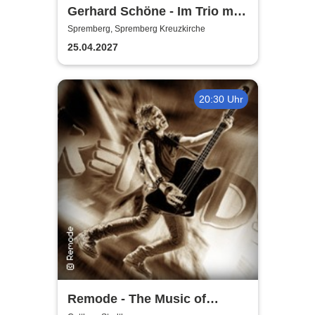
Gerhard Schöne - Im Trio mit
Orgel & Sax: Ich öffne die Tür
Spremberg, Spremberg Kreuzkirche
weit am Abend
25.04.2027
20:30 Uhr
Remode - The Music of