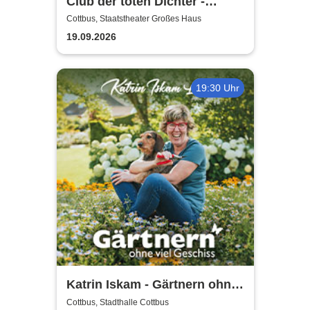
Club der toten Dichter -
Staatstheater Cottbus
Cottbus, Staatstheater Großes Haus
19.09.2026
19:30 Uhr
Katrin Iskam - Gärtnern ohne
viel Geschiss
Cottbus, Stadthalle Cottbus