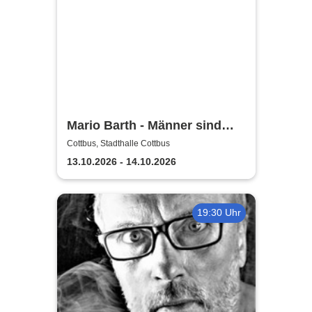
Mario Barth - Männer sind
nichts ohne die Frauen
Cottbus, Stadthalle Cottbus
13.10.2026 - 14.10.2026
19:30 Uhr