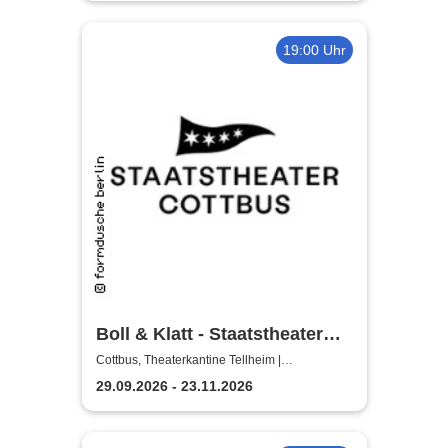
19:00 Uhr
Boll & Klatt - Staatstheater
Cottbus
Cottbus, Theaterkantine Tellheim |
Staatstheater Cottbus
29.09.2026 - 23.11.2026