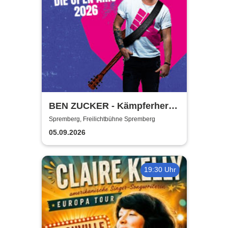
BEN ZUCKER - Kämpferherz -
Die Open Airs 2026
Spremberg, Freilichtbühne Spremberg
05.09.2026
19:30 Uhr