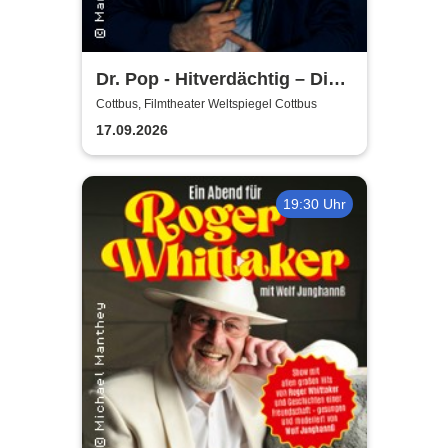
Dr. Pop - Hitverdächtig – Die
Musik-Comedy-Stand-up-
Cottbus, Filmtheater Weltspiegel Cottbus
Show! - (ständig aktualisiert)
17.09.2026
19:30 Uhr