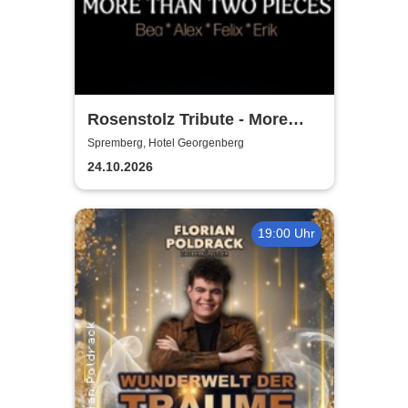
Rosenstolz Tribute - More
Than Two Pieces / Ein
Spremberg, Hotel Georgenberg
Fenster zum Himmel
24.10.2026
19:00 Uhr