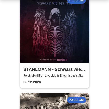
21:00 Uhr
STAHLMANN - Schwarz wie
der Tod Tour 2026
Forst, MANITU - Liveclub & Erlebnisgaststätte
05.12.2026
20:00 Uhr