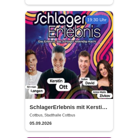
19:30 Uhr
SchlagerErlebnis mit Kerstin
Ott u.v.a. - Kerstin Ott,
Cottbus, Stadthalle Cottbus
Norman Langen, Julian David
05.09.2026