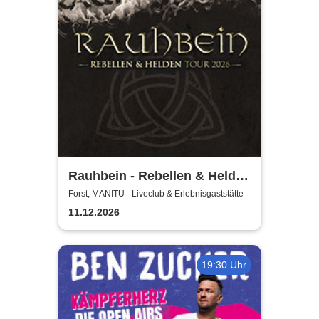
Rauhbein - Rebellen & Helden
Tour 2026
Forst, MANITU - Liveclub & Erlebnisgaststätte
11.12.2026
19:30 Uhr