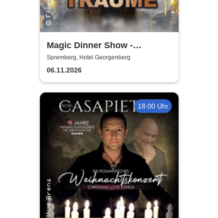
Magic Dinner Show -
WUNDERWELT DER TRÄUME
Spremberg, Hotel Georgenberg
| Florian Poldrack
06.11.2026
Zauberkunst
18:00 Uhr