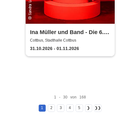
Ina Müller und Band - Die 6.0
Tour
Cottbus, Stadthalle Cottbus
31.10.2026 - 01.11.2026
1 - 30 von 168
1
2
3
4
5
❯
❯❯