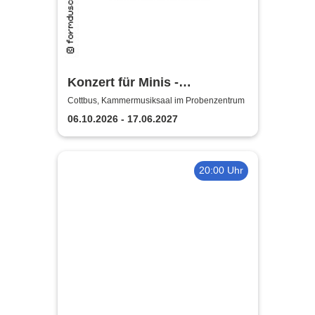
Konzert für Minis -
Staatstheater Cottbus
Cottbus, Kammermusiksaal im Probenzentrum
06.10.2026 - 17.06.2027
20:00 Uhr