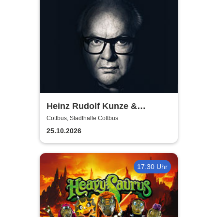
Heinz Rudolf Kunze &
Verstärkung - Angebot und
Cottbus, Stadthalle Cottbus
Nachfrage Tour
25.10.2026
17:30 Uhr