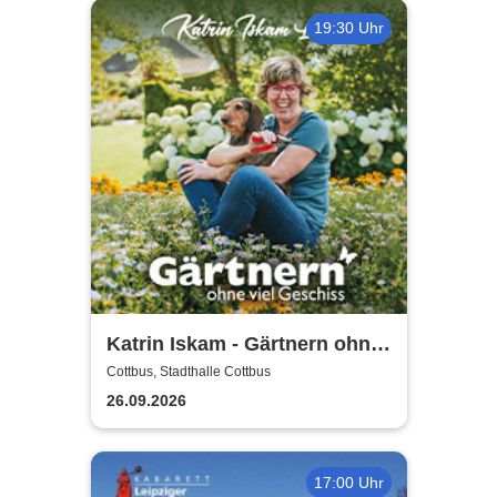
19:30 Uhr
Katrin Iskam - Gärtnern ohne
viel Geschiss
Cottbus, Stadthalle Cottbus
26.09.2026
17:00 Uhr