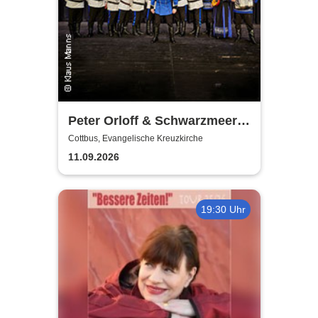
Peter Orloff & Schwarzmeer
Kosaken-Chor - Das
Cottbus, Evangelische Kreuzkirche
Wolgalied
11.09.2026
19:30 Uhr