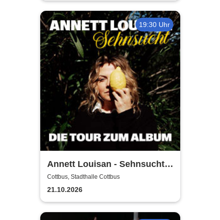
19:30 Uhr
Annett Louisan - Sehnsucht -
Live 2026
Cottbus, Stadthalle Cottbus
21.10.2026