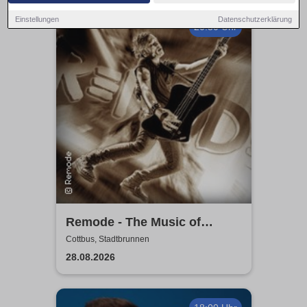
Einstellungen
Datenschutzerklärung
20:30 Uhr
Remode - The Music of
Depeche Mode
Cottbus, Stadtbrunnen
28.08.2026