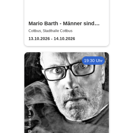
Mario Barth - Männer sind
nichts ohne die Frauen
Cottbus, Stadthalle Cottbus
13.10.2026 - 14.10.2026
19:30 Uhr