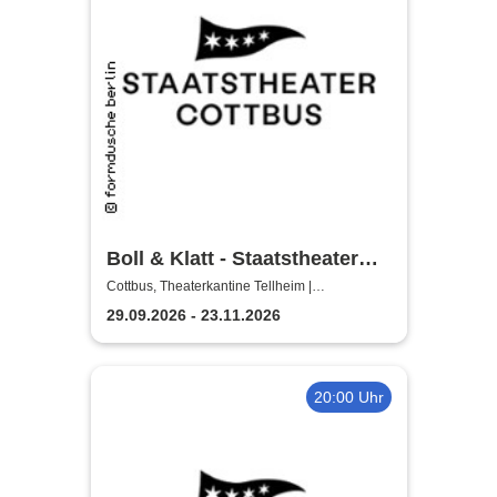
Boll & Klatt - Staatstheater
Cottbus
Cottbus, Theaterkantine Tellheim |
Staatstheater Cottbus
29.09.2026 - 23.11.2026
20:00 Uhr