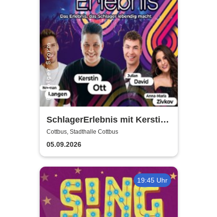
SchlagerErlebnis mit Kerstin
Ott u.v.a. - Kerstin Ott,
Cottbus, Stadthalle Cottbus
Norman Langen, Julian David
05.09.2026
19:45 Uhr