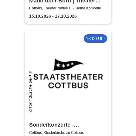
Mann über Bord | Theater
Native C - Kleine Komödie
Cottbus, Theater Native C - Kleine Komödie
Cottbus - Innenhof
Cottbus - Innenhof
15.10.2026 - 17.10.2026
18:00 Uhr
Sonderkonzerte -
Staatstheater Cottbus
Cottbus, Klosterkirche zu Cottbus