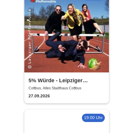
5% Würde - Leipziger
Pfeffermühle
Cottbus, Altes Stadthaus Cottbus
27.09.2026
19:00 Uhr