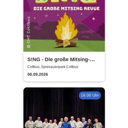
S!NG - Die große Mitsing-
Revue
Cottbus, Spreeauenpark Cottbus
06.09.2026
16:00 Uhr