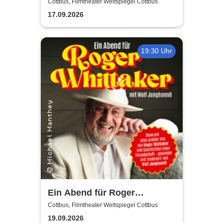
Musik-Comedy-Stand-up-
Cottbus, Filmtheater Weltspiegel Cottbus
Show! - (ständig aktualisiert)
17.09.2026
19:30 Uhr
Ein Abend für Roger
Whittaker - Die Bühnenshow
Cottbus, Filmtheater Weltspiegel Cottbus
mit allen seinen großen Hits
19.09.2026