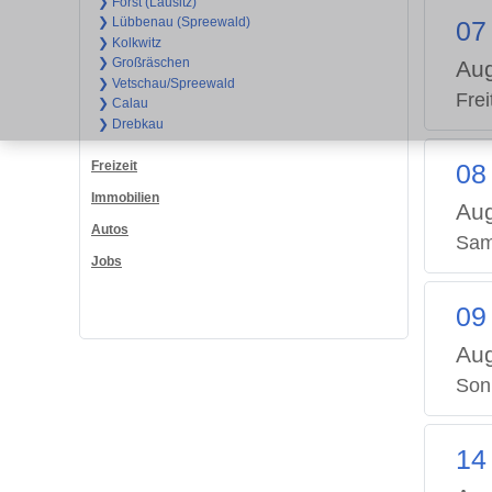
❯ Forst (Lausitz)
❯ Lübbenau (Spreewald)
07
❯ Kolkwitz
❯ Großräschen
Aug
❯ Vetschau/Spreewald
Frei
❯ Calau
❯ Drebkau
Freizeit
08
Immobilien
Aug
Autos
Sam
Jobs
09
Aug
Son
14