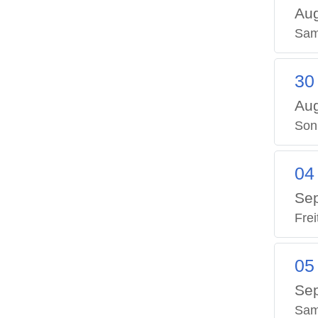
Aug
Sam
30
Aug
Son
04
Se
Frei
05
Se
Sam