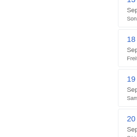
Se
Son
18
Se
Frei
19
Se
Sam
20
Se