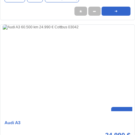
★
➦
➜
Audi A3
24.990 €