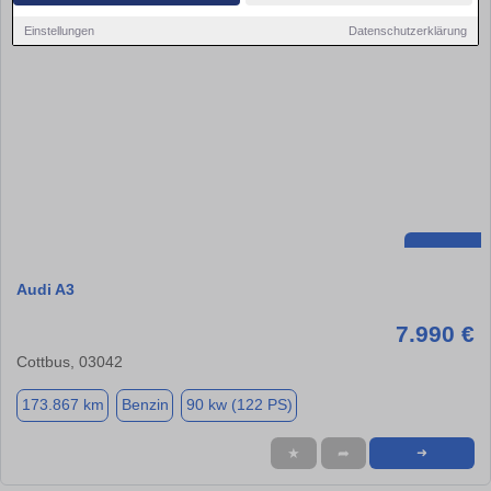
Einstellungen
Datenschutzerklärung
Audi A3
7.990 €
Cottbus, 03042
173.867 km
Benzin
90 kw (122 PS)
★
➦
➜