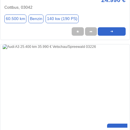
Cottbus, 03042
60.500 km
Benzin
140 kw (190 PS)
★
➦
➜