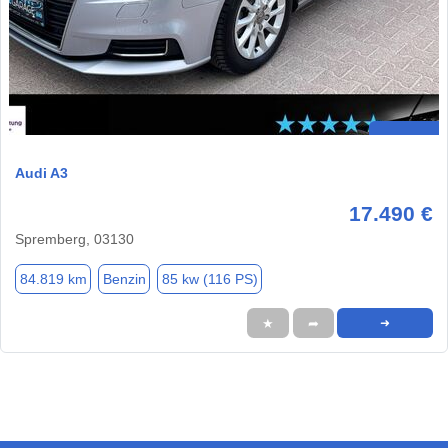
Audi A3
17.490 €
Spremberg, 03130
84.819 km
Benzin
85 kw (116 PS)
★
➦
➜