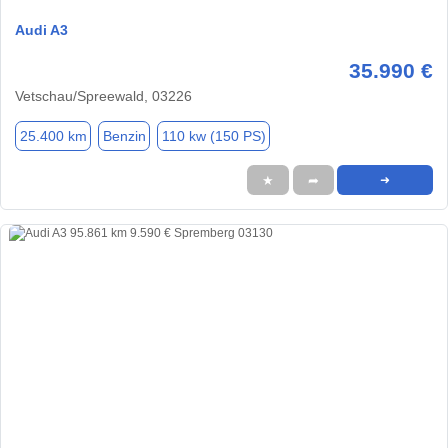
Audi A3
35.990 €
Vetschau/Spreewald, 03226
25.400 km
Benzin
110 kw (150 PS)
★
➦
➜