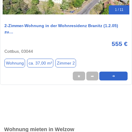
1 / 11
2-Zimmer-Wohnung in der Wohnresidenz Branitz (1.2.05)
zu…
555 €
Cottbus, 03044
Wohnung
ca. 37,00 m²
Zimmer 2
★
➦
➜
Wohnung mieten in Welzow