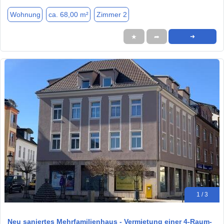
Wohnung
ca. 68,00 m²
Zimmer 2
★
➦
➜
1 / 3
Neu saniertes Mehrfamilienhaus - Vermietung einer 4-Raum-