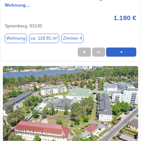
Wohnung…
1.190 €
Spremberg, 03130
Wohnung
ca. 118,91 m²
Zimmer 4
★
➦
➜