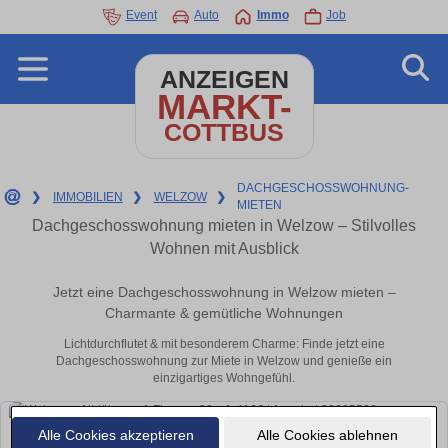
Event
Auto
Immo
Job
ANZEIGEN
MARKT-
COTTBUS
DACHGESCHOSSWOHNUNG-
❯
IMMOBILIEN
❯
WELZOW
❯
MIETEN
Dachgeschosswohnung mieten in Welzow – Stilvolles
Wohnen mit Ausblick
Jetzt eine Dachgeschosswohnung in Welzow mieten –
Charmante & gemütliche Wohnungen
Lichtdurchflutet & mit besonderem Charme: Finde jetzt eine
Dachgeschosswohnung zur Miete in Welzow und genieße ein
einzigartiges Wohngefühl.
Alle Cookies akzeptieren
Alle Cookies ablehnen