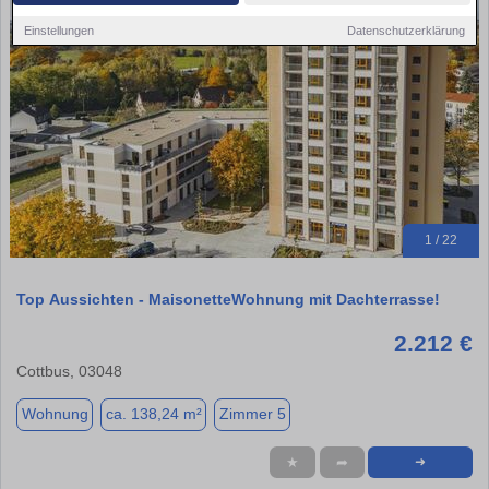
Einstellungen
Datenschutzerklärung
1 / 22
Top Aussichten - MaisonetteWohnung mit Dachterrasse!
2.212 €
Cottbus, 03048
Wohnung
ca. 138,24 m²
Zimmer 5
★
➦
➜