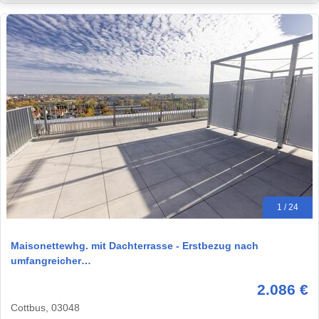
1 / 24
Maisonettewhg. mit Dachterrasse - Erstbezug nach
umfangreicher…
2.086 €
Cottbus, 03048