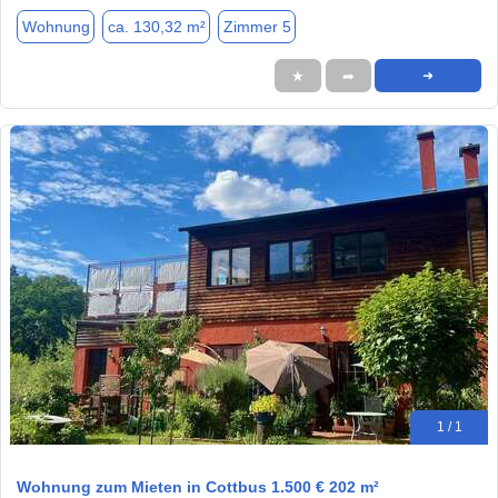
Wohnung
ca. 130,32 m²
Zimmer 5
★
➦
➜
1 / 1
Wohnung zum Mieten in Cottbus 1.500 € 202 m²