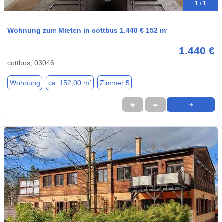
1 / 1
Wohnung zum Mieten in cottbus 1.440 € 152 m²
1.440 €
cottbus, 03046
Wohnung
ca. 152,00 m²
Zimmer 5
★
➦
➜