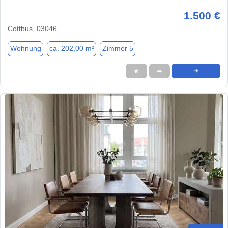
1.500 €
Cottbus, 03046
Wohnung
ca. 202,00 m²
Zimmer 5
★
➦
➜