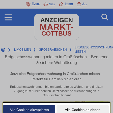
Event
Auto
Immo
Job
ANZEIGEN
MARKT-
COTTBUS
ERDGESCHOSSWOHNUN
❯
IMMOBILIEN
❯
GROSSRAESCHEN
❯
MIETEN
Erdgeschosswohnung mieten in Großräschen – Bequeme
& sichere Wohnlösung
Jetzt eine Erdgeschosswohnung in Großräschen mieten –
Perfekt für Familien & Senioren
Erdgeschosswohnungen bieten barrierefreies Wohnen und direkten
Zugang zum Außenbereich. Jetzt passende Mietwohnungen in
Großräschen finden!
Alle Cookies akzeptieren
Alle Cookies ablehnen