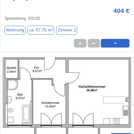
404 €
Spremberg, 03130
Wohnung
ca. 57,75 m²
Zimmer 2
★
➦
➜